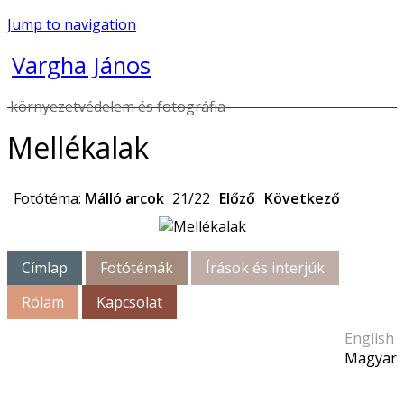
Jump to navigation
Vargha János
környezetvédelem és fotográfia
Mellékalak
Fotótéma:
Málló arcok
21/22
Előző
Következő
Címlap
Fotótémák
Írások és interjúk
Rólam
Kapcsolat
English
Magyar