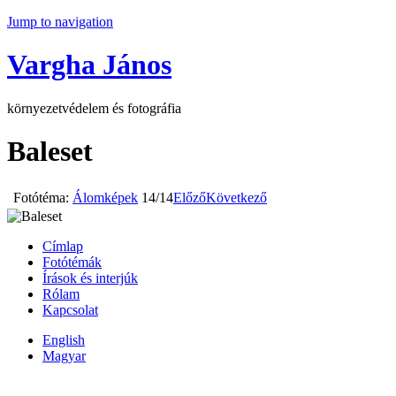
Jump to navigation
Vargha János
környezetvédelem és fotográfia
Baleset
Fotótéma:
Álomképek
14/14
Előző
Következő
Címlap
Fotótémák
Írások és interjúk
Rólam
Kapcsolat
English
Magyar