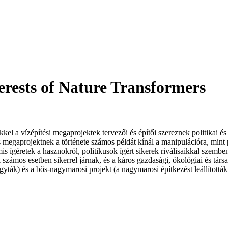
erests of Nature Transformers
kkel a vízépítési megaprojektek tervezői és építői szereznek politikai
egaprojektnek a története számos példát kínál a manipulációra, mint pél
mis ígéretek a hasznokról, politikusok ígért sikerek riválisaikkal szemb
k számos esetben sikerrel járnak, és a káros gazdasági, ökológiai és t
gyták) és a bős-nagymarosi projekt (a nagymarosi építkezést leállították 