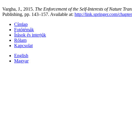
Vargha, J., 2015.
The Enforcement of the Self-Interests of Nature Tra
Publishing, pp. 143–157. Available at:
http://link.springer.com/chap
Címlap
Fotótémák
Írások és interjúk
Rólam
Kapcsolat
English
Magyar