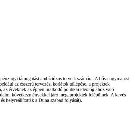
 és pénzügyi támogatást ambíciózus terveik számára. A bős-nagymarosi
dául az ésszerű tervezési korlátok túllépése, a projektek
en, az érveknek az éppen uralkodó politikai ideológiához való
ársadalmi következményekkel járó megaprojektek felépülnek. A kevés
és helyreállították a Duna szabad folyását).