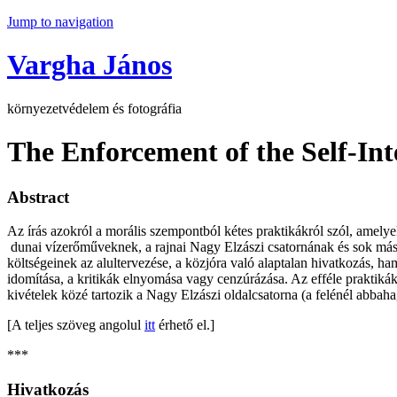
Jump to navigation
Vargha János
környezetvédelem és fotográfia
The Enforcement of the Self-Int
Abstract
Az írás azokról a morális szempontból kétes praktikákról szól, amelye
dunai vízerőműveknek, a rajnai Nagy Elzászi csatornának és sok más m
költségeinek az alultervezése, a közjóra való alaptalan hivatkozás, ha
idomítása, a kritikák elnyomása vagy cenzúrázása. Az efféle praktiká
kivételek közé tartozik a Nagy Elzászi oldalcsatorna (a felénél abbaha
[A teljes szöveg angolul
itt
érhető el.]
***
Hivatkozás