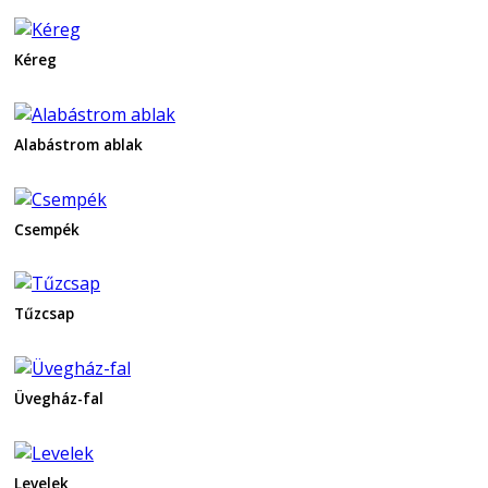
Kéreg
Alabástrom ablak
Csempék
Tűzcsap
Üvegház-fal
Levelek