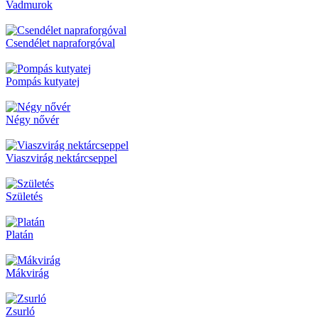
Vadmurok
Csendélet napraforgóval
Pompás kutyatej
Négy nővér
Viaszvirág nektárcseppel
Születés
Platán
Mákvirág
Zsurló