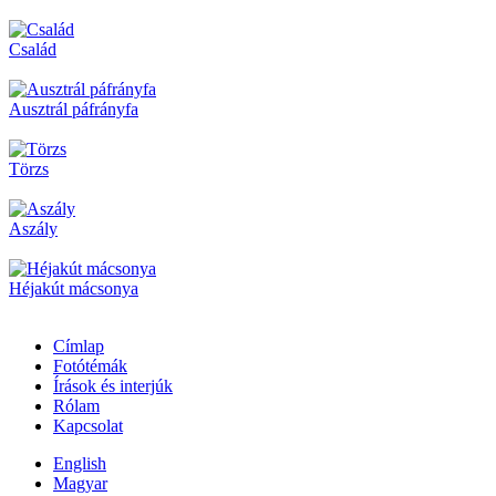
Család
Ausztrál páfrányfa
Törzs
Aszály
Héjakút mácsonya
Címlap
Fotótémák
Írások és interjúk
Rólam
Kapcsolat
English
Magyar