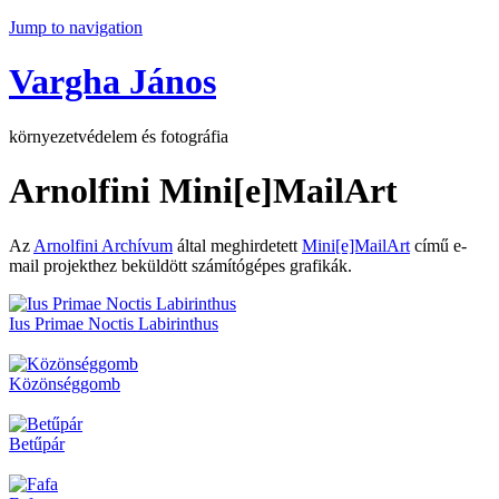
Jump to navigation
Vargha János
környezetvédelem és fotográfia
Arnolfini Mini[e]MailArt
Az
Arnolfini Archívum
által meghirdetett
Mini[e]MailArt
című e-
mail projekthez beküldött számítógépes grafikák.
Ius Primae Noctis Labirinthus
Közönséggomb
Betűpár