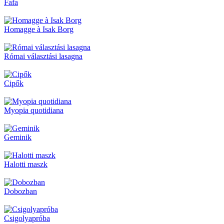
Fafa
Homagge à Isak Borg
Római választási lasagna
Cipők
Myopia quotidiana
Geminik
Halotti maszk
Dobozban
Csigolyapróba