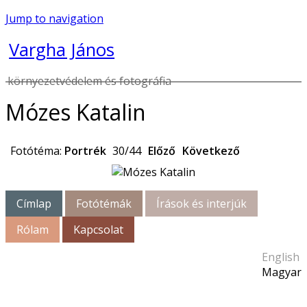
Jump to navigation
Vargha János
környezetvédelem és fotográfia
Mózes Katalin
Fotótéma:
Portrék
30/44
Előző
Következő
Címlap
Fotótémák
Írások és interjúk
Rólam
Kapcsolat
English
Magyar