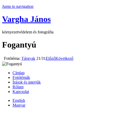
Jump to navigation
Vargha János
környezetvédelem és fotográfia
Fogantyú
Fotótéma:
Tárgyak
21/31
Előző
Következő
Címlap
Fotótémák
Írások és interjúk
Rólam
Kapcsolat
English
Magyar