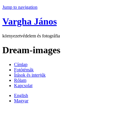
Jump to navigation
Vargha János
környezetvédelem és fotográfia
Dream-images
Címlap
Fotótémák
Írások és interjúk
Rólam
Kapcsolat
English
Magyar