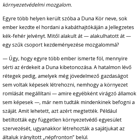
környezetvédelmi mozgalom.
Egyre több helyen került szóba a Duna Kör neve, sok
ember kezdte el hordani a kabáthajtókáján a Jellegzetes
kék-fehér jelvényt. Mitől alakult át — alakulhatott át —
egy szűk csoport kezdeményezése mozgalommá?
— Úgy, hogy egyre több ember ismerte föl, mennyire
sérti az érdekeit a Duna kibetonozása. A hatalmon lévő
rétegek pedig, amelyek még jövedelmező gazdaságot
sem voltak képesek létrehozni, nemhogy a környezet
romlását megállítani — amire egyébként virágzó államok
sem képesek —‚ már nem tudták mindenkinek befogni a
száját. Amit lehetett, azt azért megtették. Például
betiltották egy független környezetvédő egyesület
szervezését, ugyanakkor létrehozták a sajátjukat az
általuk irányított „népfronton” belül.