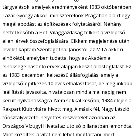
tárgyalások, amelyek eredményeként 1983 októberében
Lázár György akkori miniszterelnök Prágában aláírt egy
megállapodást az építkezések folytatásáról. Néhány
héttel később a Heti Világgazdaság felkért a vízlépcső
elleni érvek összefoglalására. Cikkem megjelenése után
levelet kaptam Szentágothai Jánostól, az MTA akkori
elnökétől, amelyben tudatta, hogy az Akadémia
elnöksége hasonló érvek alapján készít állásfoglalást. Ez
az 1983. decemberi keltezésű állásfoglalás, amely a
vízlépcső-építkezés 10 éves elhalasztását, de még inkább
leállítását javasolta, hivatalosan mind a mai napig nem
került nyilvánosságra. Nem sokkal később, 1984 elején a
Rakpart Klub vitára hívott meg. A másik fél, Nagy László
főosztályvezető-helyettes részvételét azonban az
Országos Vízügyi Hivatal az utolsó pillanatban lemondta.
Mint közölték, a vitát nem lehet megtartani, mert —