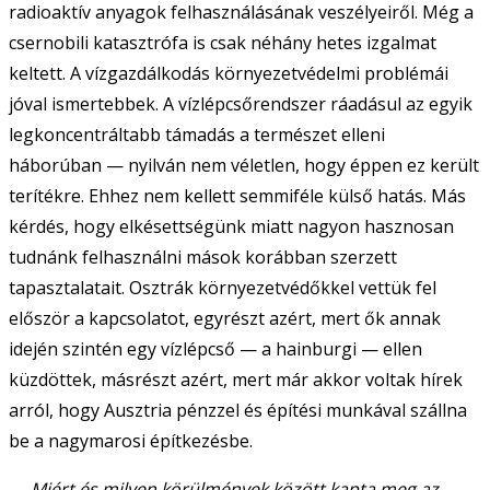
radioaktív anyagok felhasználásának veszélyeiről. Még a
csernobili katasztrófa is csak néhány hetes izgalmat
keltett. A vízgazdálkodás környezetvédelmi problémái
jóval ismertebbek. A vízlépcsőrendszer ráadásul az egyik
legkoncentráltabb támadás a természet elleni
háborúban — nyilván nem véletlen, hogy éppen ez került
terítékre. Ehhez nem kellett semmiféle külső hatás. Más
kérdés, hogy elkésettségünk miatt nagyon hasznosan
tudnánk felhasználni mások korábban szerzett
tapasztalatait. Osztrák környezetvédőkkel vettük fel
először a kapcsolatot, egyrészt azért, mert ők annak
idején szintén egy vízlépcső — a hainburgi — ellen
küzdöttek, másrészt azért, mert már akkor voltak hírek
arról, hogy Ausztria pénzzel és építési munkával szállna
be a nagymarosi építkezésbe.
— Miért és milyen körülmények között kapta meg az