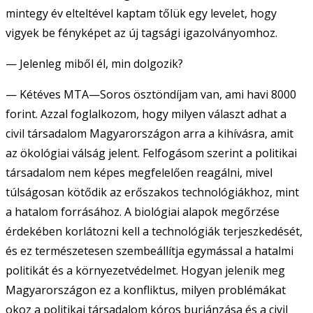
mintegy év elteltével kaptam tőlük egy levelet, hogy
vigyek be fényképet az új tagsági igazolványomhoz.
— Jelenleg miből él, min dolgozik?
— Kétéves MTA—Soros ösztöndíjam van, ami havi 8000
forint. Azzal foglalkozom, hogy milyen választ adhat a
civil társadalom Magyarországon arra a kihívásra, amit
az ökológiai válság jelent. Felfogásom szerint a politikai
társadalom nem képes megfelelően reagálni, mivel
túlságosan kötődik az erőszakos technológiákhoz, mint
a hatalom forrásához. A biológiai alapok megőrzése
érdekében korlátozni kell a technológiák terjeszkedését,
és ez természetesen szembeállítja egymással a hatalmi
politikát és a környezetvédelmet. Hogyan jelenik meg
Magyarországon ez a konfliktus, milyen problémákat
okoz a politikai társadalom kóros burjánzása és a civil