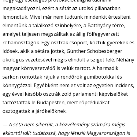
megakadályozni, ezért a sétát az utolsó pillanatban
lemondtuk. Mivel már nem tudtunk mindenkit értesíteni,
elmentünk a találkozó színhelyére, a Batthyány térre,
amelyet teljesen megszálltak az állig fölfegyverzett
rohamosztagok. Egy osztrák csoport, köztük gyerekek és
Idősek, akik a sétára jöttek, Günther Schobesberger
ökológus vezetésével mégis elindult a sziget felé. Néhány
magyar környezetvédő is velük tartott. A harmadik
sarkon rontottak rájuk a rendőrök gumibotokkal és
könnygázzal. Egyébként nem ez volt az egyetlen incidens,
egy évvel később osztrák zöld parlamenti képviselőket
tartóztattak le Budapesten, mert röpcédulákat
osztogattak a járókelőknek.
— A séta nem sikerült, a közvélemény számára mégis
ekkortól vált tudatossá, hogy létezik Magyarországon is