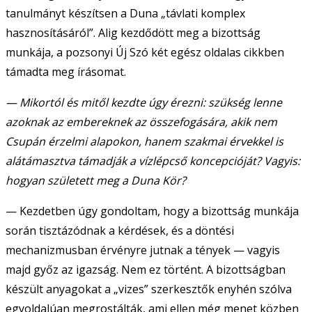
tanulmányt készítsen a Duna „távlati komplex
hasznosításáról”. Alig kezdődött meg a bizottság
munkája, a pozsonyi Új Szó két egész oldalas cikkben
támadta meg írásomat.
— Mikortól és mitől kezdte úgy érezni: szükség lenne
azoknak az embereknek az összefogására, akik nem
Csupán érzelmi alapokon, hanem szakmai érvekkel is
alátámasztva támadják a vízlépcső koncepcióját? Vagyis:
hogyan született meg a Duna Kör?
— Kezdetben úgy gondoltam, hogy a bizottság munkája
során tisztázódnak a kérdések, és a döntési
mechanizmusban érvényre jutnak a tények — vagyis
majd győz az igazság. Nem ez történt. A bizottságban
készült anyagokat a „vizes” szerkesztők enyhén szólva
egyoldalúan megrostálták, ami ellen még menet közben