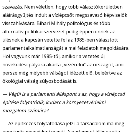
szavazás. Nem véletlen, hogy több választókerületben
aláírásgyűjtés indult a vízlépcsőt megszavazó képviselők
visszahívására. Bihari Mihály politológus és több
alternatív politikai szervezet pedig éppen ennek az
ülésnek a kapcsán vetette fel az 1985-ben választott
parlamentalkalmatlanságát a mai feladatok megoldására.
Hol vagyunk már 1985-től, amikor a vezetés új
növekedési pályára akarta „vezérelni” az országot, ami
persze még mélyebb válságot idézett elő, beleértve az
ökológiai válság súlyosbodását is.
— Végül is a parlamenti álláspont s az, hogy a vízlépcső
építése folytatódik, kudarc a környezetvédelmi
mozgalom számára?
— Az építkezés folytatódása jelzi: a társadalom ma még
nem tudja megvédeni magát. A parlament álláspontja