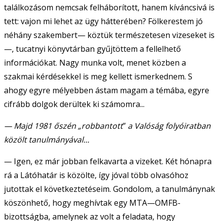
találkozásom nemcsak felháborított, hanem kíváncsivá is
tett: vajon mi lehet az ügy hátterében? Fölkerestem jó
néhány szakembert— köztük természetesen vizeseket is
—, tucatnyi könyvtárban gyűjtöttem a fellelhető
információkat. Nagy munka volt, menet közben a
szakmai kérdésekkel is meg kellett ismerkednem. S
ahogy egyre mélyebben ástam magam a témába, egyre
cifrább dolgok derültek ki számomra...
— Majd 1981 őszén „robbantott
”
a Valóság folyóiratban
közölt tanulmányával...
— Igen, ez már jobban felkavarta a vizeket. Két hónapra
rá a Látóhatár is közölte, így jóval több olvasóhoz
jutottak el következtetéseim. Gondolom, a tanulmánynak
köszönhető, hogy meghívtak egy MTA—OMFB-
bizottságba, amelynek az volt a feladata, hogy