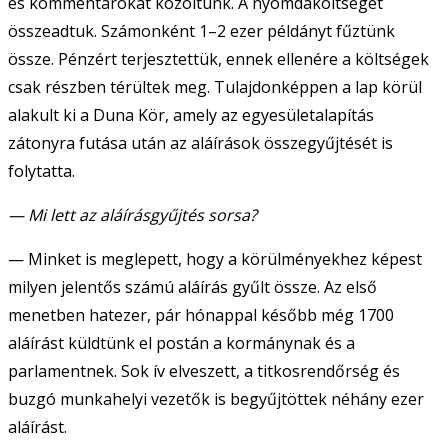
és kommentárokat közöltünk. A nyomdaköltséget
összeadtuk. Számonként 1–2 ezer példányt fűztünk
össze. Pénzért terjesztettük, ennek ellenére a költségek
csak részben térültek meg. Tulajdonképpen a lap körül
alakult ki a Duna Kör, amely az egyesületalapítás
zátonyra futása után az aláírások összegyűjtését is
folytatta.
— Mi lett az aláírásgyűjtés sorsa?
— Minket is meglepett, hogy a körülményekhez képest
milyen jelentős számú aláírás gyűlt össze. Az első
menetben hatezer, pár hónappal később még 1700
aláírást küldtünk el postán a kormánynak és a
parlamentnek. Sok ív elveszett, a titkosrendőrség és
buzgó munkahelyi vezetők is begyűjtöttek néhány ezer
aláírást.