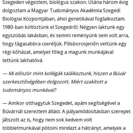
Szegeden végeztem, biológus szakon. Utána három évig
dolgoztam a Magyar Tudományos Akadémia Szegedi
Biológiai Központjában, ahol genetikával foglalkoztam.
1980-ban költöztünk el Szegedről. Négyen laktunk egy
egyszobás lakásban, és semmi reményünk sem volt arra,
hogy tágasabbra cseréljük. Pilisborosjenőn vettünk egy
régi kőházat, amelyet főleg a magunk munkájával
tettünk lakhatóvá.
— Mi először mint kollégák találkoztunk, hiszen a Búvár
szerkesztőségében dolgozott. Miért szakított a
tudományos munkával?
— Amikor otthagytuk Szegedet, apám segítségével a
Búvárnál szereztem állást. A pályamódosításban szerepet
játszott az is, hogy nem sok kedvem volt
többletmunkával pótolni mindazt a hátrányt, amelyek a