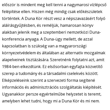
először is mindent meg kell tenni a nagymarosi vízlépcső
felépítése ellen. Hiszen még mindig csak előkészületek
történtek. A Duna Kör részt vesz a népszavazásért folyó
aláírásgyűjtésben, és reméljük, hamarosan könyv
alakban jelenik meg a szeptemberi nemzetközi Duna-
konferencia anyaga. A Duna-ügy mellett, de azzal
kapcsolatban is szükség van a magyarországi
környezetvédelem és általában az alternatív mozgalmak
alapelveinek tisztázására. Szeretnénk folytatni azt, amit
1984-ben elkezdtünk. Ez elsősorban egyfajta közvetítő
szerep a tudomány és a társadalmi cselekvés között.
Elképzeléseink szerint a szervezeti forma segítené
információs és adminisztrációs szolgáltatás kiépítését.
Ugyanakkor persze egyértelműbe helyzetet is teremt,
amelyben lehet tudni, hogy mi a Duna Kör és mi nem.