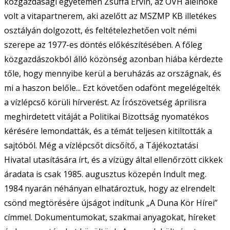
közgazdasági egyetemen Zsuffa Ervin, az OVH alelnöke
volt a vitapartnerem, aki azelőtt az MSZMP KB illetékes
osztályán dolgozott, és feltételezhetően volt némi
szerepe az 1977-es döntés előkészítésében. A főleg
közgazdászokból álló közönség azonban hiába kérdezte
tőle, hogy mennyibe kerül a beruházás az országnak, és
mi a haszon belőle... Ezt követően odafönt megelégelték
a vízlépcső körüli hírverést. Az Írószövetség áprilisra
meghirdetett vitáját a Politikai Bizottság nyomatékos
kérésére lemondatták, és a témát teljesen kitiltották a
sajtóból. Még a vízlépcsőt dicsőítő, a Tájékoztatási
Hivatal utasítására írt, és a vízügy által ellenőrzött cikkek
áradata is csak 1985. augusztus közepén Indult meg.
1984 nyarán néhányan elhatároztuk, hogy az elrendelt
csönd megtörésére újságot indítunk „A Duna Kör Hírei”
címmel. Dokumentumokat, szakmai anyagokat, híreket