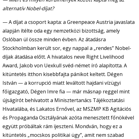
alternatív Nobel-díjat?
— A díjat a csoport kapta: a Greenpeace Austria javaslata
alapján ítélte oda egy nemzetközi bizottság, amely
Oslóban ül össze minden évben. Az átadásra
Stockholmban került sor, egy nappal a „rendes” Nobel-
díjak átadása előtt. A hivatalos neve Right Livelihood
Award, Jakob von Uexkull svéd-német író alapította. A
kitüntetés itthon kisebbfajta pánikot keltett. Dégen
István — a korrupció miatt leváltott hajdani vízügyi
főigazgató, Dégen Imre fia — már másnap reggel mint
újságírót behívatott a Minisztertanács Tájékoztatási
Hivatalába, és Lakatos Ernővel, az MSZMP KB Agitációs
és Propaganda Osztályának azóta menesztett főnökével
együtt próbáltak rám ijeszteni. Mondván, hogy ez a
kitüntetés „mocskos politikai ügy”, amit nem szabad