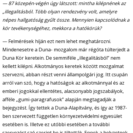
— 87 közepén-végén úgy látszott: mintha kilépnének az
„illegalitásból. Több olyan rendezvény volt, amelyre
népes hallgatóság gyűlt össze. Mennyien kapcsolódnak a
kör tevékenységéhez, mekkora a hatókörük?
— Felmérések híján ezt nem lehet meghatározni.
Mindenesetre a Duna- mozgalom már régóta túlterjedt a
Duna Kör keretein. De semmiféle „illegalitásból” nem
kellett kilépni. Alkotmányos keretek között mozgalmat
szervezni, abban részt venni állampolgári jog. Itt csupán
arról van szó, hogy a hatóságok az alkotmánnyal és az
emberi jogokkal ellentétes, alacsonyabb jogszabályok,
afféle „gumi-paragrafusok” alapján megtagadják a
bejegyzést. Így tettek a Duna-Alapítvány, és így az 1987-
ben szervezett független környezetvédelmi egyesület
esetében is. Illetve ez utóbbi esetében a további
szervezést szó szerint be is tiltották. Ennek a helyzetnek