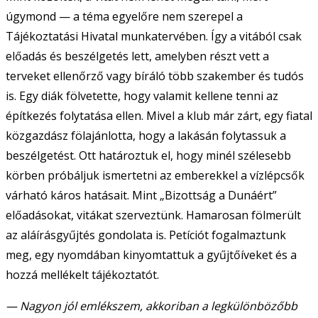
úgymond — a téma egyelőre nem szerepel a
Tájékoztatási Hivatal munkatervében. Így a vitából csak
előadás és beszélgetés lett, amelyben részt vett a
terveket ellenőrző vagy bíráló több szakember és tudós
is. Egy diák fölvetette, hogy valamit kellene tenni az
építkezés folytatása ellen. Mivel a klub már zárt, egy fiatal
közgazdász fölajánlotta, hogy a lakásán folytassuk a
beszélgetést. Ott határoztuk el, hogy minél szélesebb
körben próbáljuk ismertetni az emberekkel a vízlépcsők
várható káros hatásait. Mint „Bizottság a Dunáért”
előadásokat, vitákat szerveztünk. Hamarosan fölmerült
az aláírásgyűjtés gondolata is. Petíciót fogalmaztunk
meg, egy nyomdában kinyomtattuk a gyűjtőíveket és a
hozzá mellékelt tájékoztatót.
— Nagyon jól emlékszem, akkoriban a legkülönbözőbb