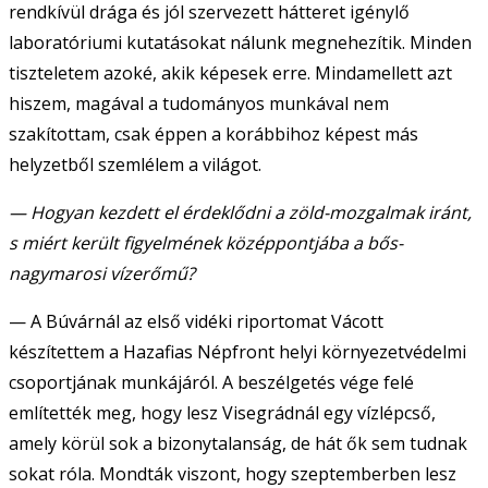
rendkívül drága és jól szervezett hátteret igénylő
laboratóriumi kutatásokat nálunk megnehezítik. Minden
tiszteletem azoké, akik képesek erre. Mindamellett azt
hiszem, magával a tudományos munkával nem
szakítottam, csak éppen a korábbihoz képest más
helyzetből szemlélem a világot.
— Hogyan kezdett el érdeklődni a zöld-mozgalmak iránt,
s miért került figyelmének középpontjába a bős-
nagymarosi vízerőmű?
— A Búvárnál az első vidéki riportomat Vácott
készítettem a Hazafias Népfront helyi környezetvédelmi
csoportjának munkájáról. A beszélgetés vége felé
említették meg, hogy lesz Visegrádnál egy vízlépcső,
amely körül sok a bizonytalanság, de hát ők sem tudnak
sokat róla. Mondták viszont, hogy szeptemberben lesz