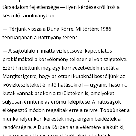
társadalom fejletlensége — ilyen kérdésekről írok a
készülő tanulmányban.
— Térjünk vissza a Duna Körre. Mi történt 1986
februárjában a Batthyány téren?
— A sajtótilalom miatta vízlépcsővel kapcsolatos
problémáktól a közvélemény teljesen el volt szigetelve.
Ezért hirdettünk meg egy környezetvédelmi sétát a
Margitszigetre, hogy az ottani kutaknál beszéljünk az
ivóvízkészleteket érintő hatásokról — ugyanis hasonló
kutak vannak azokon a területeken is, amelyeket
súlyosan érintene az erőmű felépítése. A hatóságok
elképesztő módon reagáltak erre a tervre. Többünket a
munkahelyünkön kerestek meg, engem beidéztek a
rendőrségre. A Duna Körben az a vélemény alakult ki,
hogy egy esetleges provokációt aligha tudnánk