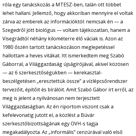
róla egy tanácskozás a MTESZ-ben, talán ott többet
lehet hallani. Jellemző, hogy akkoriban mennyire el voltak
zárva az emberek az információktól: nemcsak én — a
Szegedről jött biológus — voltam tájékozatlan, hanem a
Visegrádtól néhány kilométerre élő váciak is. Azon az
1980 őszén tartott tanácskozáson meglepetéssel
hallottam a heves vitákat. Itt ismerkedtem meg Szabó
Gáborral, a Világgazdaság újságírójával, akivel közösen
— az 6 szerkesztőségükben — kerekasztal-
beszélgetésen „eresztettük össze” a vízlépcsőrendszer
tervezőit, építőit és bírálóit. Amit Szabó Gábor írt erről, az
meg is jelent a nyilvánosan nem terjesztett
Világgazdaságban. Az én riportom viszont csak a
kefelevonatig jutott el, a közlést a Búvár
szerkesztőbizottságának egy OVH-s tagja
megakadályozta. Az „informális” cenzúrával való első