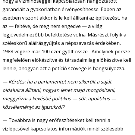
hogy a vízminőséggel kapcsolatosan hangoztatott
garanciáit a gyakorlatban érvényesíthesse. Ebben az
esetben viszont akkor is le kell állítani az építkezést, ha
az — feltéve, de meg nem engedve — a világ
legjövedelmezőbb befektetése volna. Másrészt folyik a
széleskörű aláírásgyűjtés a népszavazás érdekében,
1988 végére már 100 ezer gyűlt össze... Amelynek persze
megfelelően előkészítve és társadalmilag előkészítve kell
lennie, ahogyan azt a petíció szövege is hangsúlyozza.
— Kérdés: ha a parlamentet nem sikerült a saját
oldalukra állítani, hogyan lehet majd mozgósítani,
meggyőzni a kevésbé politikus — sőt: apolitikus —
közvéleményt az igazukról?
— Továbbra is nagy erőfeszítéseket kell tenni a
vízlépcsővel kapcsolatos információk minél szélesebb