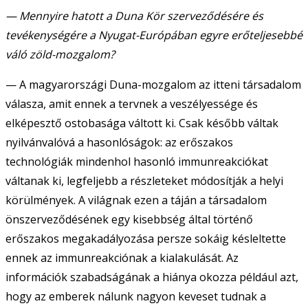
— Mennyire hatott a Duna Kör szerveződésére és
tevékenységére a Nyugat-Európában egyre erőteljesebbé
váló zöld-mozgalom?
— A magyarországi Duna-mozgalom az itteni társadalom
válasza, amit ennek a tervnek a veszélyessége és
elképesztő ostobasága váltott ki. Csak később váltak
nyilvánvalóvá a hasonlóságok: az erőszakos
technológiák mindenhol hasonló immunreakciókat
váltanak ki, legfeljebb a részleteket módosítják a helyi
körülmények. A világnak ezen a táján a társadalom
önszerveződésének egy kisebbség által történő
erőszakos megakadályozása persze sokáig késleltette
ennek az immunreakciónak a kialakulását. Az
információk szabadságának a hiánya okozza például azt,
hogy az emberek nálunk nagyon keveset tudnak a