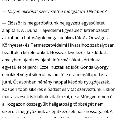
— Milyen akciókat szervezett a mozgalom 1984-ben?
— Először is megpróbáltunk bejegyzett egyesületet
alapítani. A „Dunai Tájvédelmi Egyesület” létrehozását
azonban a hatóságok megakadályozták. Az Országos
Környezet- és Természetvédelmi Hivatalhoz szabályosan
beadtuk a kérelmünket. Hosszas levelezés kezdődött,
amelyben újabb és újabb információkat kértek az
egyesület céljairól. Ezzel húzták az időt. Gonda György
elnökkel végül sikerült valamiféle elvi megállapodásra
jutni, Őt azonban néhány nappal később nyugdíjazták.
Közben több sikeres előadást és vitát szerveztünk. Ekkor
már a vizesek is kiálltak vitatkozni, de a Műegyetemen és
a Közgázon összegyűlt hallgatóság többségét nem
sikerült meggyőzniük az építkezések hasznosságáról. A