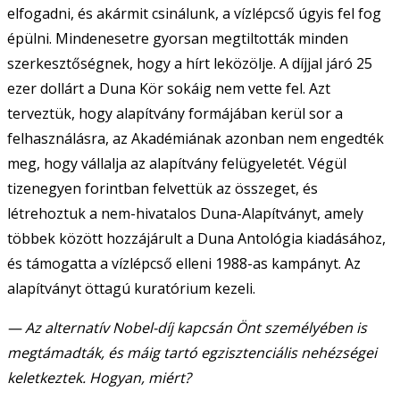
elfogadni, és akármit csinálunk, a vízlépcső úgyis fel fog
épülni. Mindenesetre gyorsan megtiltották minden
szerkesztőségnek, hogy a hírt leközölje. A díjjal járó 25
ezer dollárt a Duna Kör sokáig nem vette fel. Azt
terveztük, hogy alapítvány formájában kerül sor a
felhasználásra, az Akadémiának azonban nem engedték
meg, hogy vállalja az alapítvány felügyeletét. Végül
tizenegyen forintban felvettük az összeget, és
létrehoztuk a nem-hivatalos Duna-Alapítványt, amely
többek között hozzájárult a Duna Antológia kiadásához,
és támogatta a vízlépcső elleni 1988-as kampányt. Az
alapítványt öttagú kuratórium kezeli.
— Az alternatív Nobel-díj kapcsán Önt személyében is
megtámadták, és máig tartó egzisztenciális nehézségei
keletkeztek. Hogyan, miért?