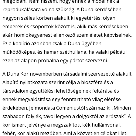
megoldani. Nem hiszem, hogy ennek a modellnek a
reprodukálására volna szükség. A Duna kérdésében
nagyon széles körben alakult ki egyetértés, olyan
emberek és csoportok között is, akik más kérdésekben
akár homlokegyenest ellenkező szemléletet képviselnek.
Ez a koalíció azonban csak a Duna ügyében
működőképes, és hamar széthullana, ha valaki például
ezen az alapon próbálna egy pártot szervezni.
A Duna Kör novemberben társadalmi szervezetté alakult.
Alapító nyilatkozata szerint célja a bioszféra és a
társadalom együttélési lehetőségeinek feltárása és
ennek megvalósítása egy fenntartható világ elérése
érdekében. Jelmondata Comeniustól származik: „Minden
szabadon folyjék, távol legyen a dolgoktól az erőszak”. A
kör ismert jelvénye a megszakított kék hullámvonal,
fehér, kör alakú mezőben. Ami a közvetlen célokat illeti: