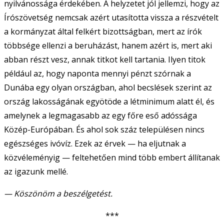
nyilvánossága érdekében. A helyzetet jól jellemzi, hogy az
Írószövetség nemcsak azért utasította vissza a részvételt
a kormányzat által felkért bizottságban, mert az írók
többsége ellenzi a beruházást, hanem azért is, mert aki
abban részt vesz, annak titkot kell tartania. Ilyen titok
például az, hogy naponta mennyi pénzt szórnak a
Dunába egy olyan országban, ahol becslések szerint az
ország lakosságának egyötöde a létminimum alatt él, és
amelynek a legmagasabb az egy főre eső adóssága
Közép-Európában. És ahol sok száz településen nincs
egészséges ivóvíz. Ezek az érvek — ha eljutnak a
közvéleményig — feltehetően mind több embert állítanak
az igazunk mellé.
— Köszönöm a beszélgetést.
***