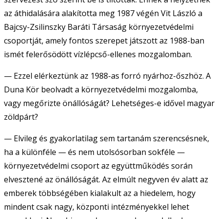
az áthidalására alakította meg 1987 végén Vit László a
Bajcsy-Zsilinszky Baráti Társaság környezetvédelmi
csoportját, amely fontos szerepet játszott az 1988-ban
ismét felerősödött vízlépcső-ellenes mozgalomban.
— Ezzel elérkeztünk az 1988-as forró nyárhoz-őszhöz. A
Duna Kör beolvadt a környezetvédelmi mozgalomba,
vagy megőrizte önállóságát? Lehetséges-e idővel magyar
zöldpárt?
— Elvileg és gyakorlatilag sem tartanám szerencsésnek,
ha a különféle — és nem utolsósorban sokféle —
környezetvédelmi csoport az együttműködés során
elvesztené az önállóságát. Az elmúlt negyven év alatt az
emberek többségében kialakult az a hiedelem, hogy
mindent csak nagy, központi intézményekkel lehet