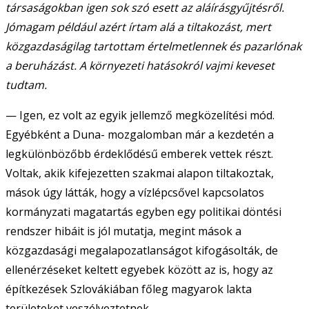
társaságokban igen sok szó esett az aláírásgyűjtésről.
Jómagam például azért írtam alá a tiltakozást, mert
közgazdaságilag tartottam értelmetlennek és pazarlónak
a beruházást. A környezeti hatásokról vajmi keveset
tudtam.
— Igen, ez volt az egyik jellemző megközelítési mód.
Egyébként a Duna- mozgalomban már a kezdetén a
legkülönbözőbb érdeklődésű emberek vettek részt.
Voltak, akik kifejezetten szakmai alapon tiltakoztak,
mások úgy látták, hogy a vízlépcsővel kapcsolatos
kormányzati magatartás egyben egy politikai döntési
rendszer hibáit is jól mutatja, megint mások a
közgazdasági megalapozatlanságot kifogásolták, de
ellenérzéseket keltett egyebek között az is, hogy az
építkezések Szlovákiában főleg magyarok lakta
területeket veszélyeztetnek.