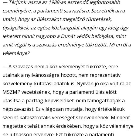
— Térjünk vissza az 1988-as esztendő legfontosabb
eseményére, a parlamenti szavazásra. Szeretnék arra
utalni, hogy az ülésszakot megelőző tüntetések,
újságcikkek, az egész közhangulat alapján egy ideig úgy
lehetett hinni: nagyobb a Dunát védők befolyása, mint
amit végül is a szavazás eredménye tükrözött. Mi erről a
véleménye?
— A szavazás nem a köz véleményét tükrözte, erre
utalnak a nyilvánosságra hozott, nem reprezentatív
közvélemény-kutatási adatok is. Nyilván jó oka volt rá az
MSZMP vezetésének, hogy a parlamenti ülés előtt
utasítsa a párttag-képviselőket: nem támogathatják a
népszavazást. Ez világosan mutatja, hogy értékelésük
szerint katasztrofális vereséget szenvednének. Mindent
megtettek tehát annak érdekében, hogy a köz véleménye
ne juthasson érvényre. Ezt tükrözte a parlamenti