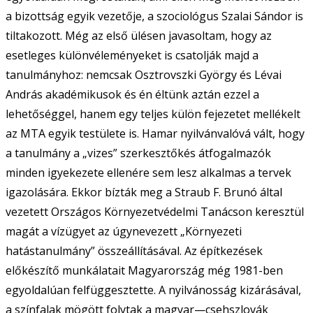
a bizottság egyik vezetője, a szociológus Szalai Sándor is
tiltakozott. Még az első ülésen javasoltam, hogy az
esetleges különvéleményeket is csatolják majd a
tanulmányhoz: nemcsak Osztrovszki György és Lévai
András akadémikusok és én éltünk aztán ezzel a
lehetőséggel, hanem egy teljes külön fejezetet mellékelt
az MTA egyik testülete is. Hamar nyilvánvalóvá vált, hogy
a tanulmány a „vizes” szerkesztőkés átfogalmazók
minden igyekezete ellenére sem lesz alkalmas a tervek
igazolására. Ekkor bízták meg a Straub F. Brunó által
vezetett Országos Környezetvédelmi Tanácson keresztül
magát a vízügyet az úgynevezett „Környezeti
hatástanulmány” összeállításával. Az építkezések
előkészítő munkálatait Magyarország még 1981-ben
egyoldalúan felfüggesztette. A nyilvánosság kizárásával,
a színfalak mögött folytak a magyar—csehszlovák