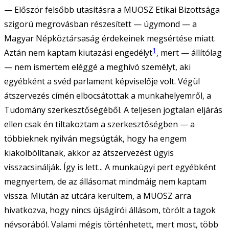
— Először felsőbb utasításra a MUOSZ Etikai Bizottsága
szigorú megrovásban részesített — úgymond — a
Magyar Népköztársaság érdekeinek megsértése miatt.
1
Aztán nem kaptam kiutazási engedélyt
, mert — állítólag
— nem ismertem eléggé a meghívó személyt, aki
egyébként a svéd parlament képviselője volt. Végül
átszervezés címén elbocsátottak a munkahelyemről, a
Tudomány szerkesztőségéből. A teljesen jogtalan eljárás
ellen csak én tiltakoztam a szerkesztőségben — a
többieknek nyilván megsúgták, hogy ha engem
kiakolbólítanak, akkor az átszervezést úgyis
visszacsinálják. Így is lett... A munkaügyi pert egyébként
megnyertem, de az állásomat mindmáig nem kaptam
vissza. Miután az utcára kerültem, a MUOSZ arra
hivatkozva, hogy nincs újságírói állásom, törölt a tagok
névsorából. Valami mégis történhetett, mert most, több