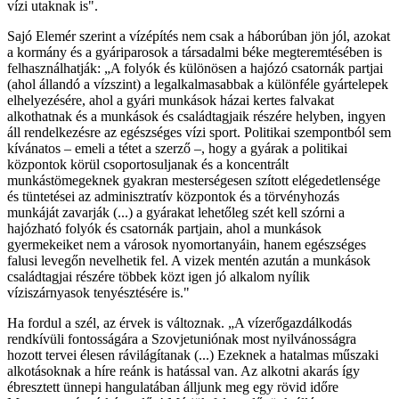
vízi utaknak is".
Sajó Elemér szerint a vízépítés nem csak a háborúban jön jól, azokat
a kormány és a gyáriparosok a társadalmi béke megteremtésében is
felhasználhatják: „A folyók és különösen a hajózó csatornák partjai
(ahol állandó a vízszint) a legalkalmasabbak a különféle gyártelepek
elhelyezésére, ahol a gyári munkások házai kertes falvakat
alkothatnak és a munkások és családtagjaik részére helyben, ingyen
áll rendelkezésre az egészséges vízi sport. Politikai szempontból sem
kívánatos – emeli a tétet a szerző –, hogy a gyárak a politikai
központok körül csoportosuljanak és a koncentrált
munkástömegeknek gyakran mesterségesen szított elégedetlensége
és tüntetései az adminisztratív központok és a törvényhozás
munkáját zavarják (...) a gyárakat lehetőleg szét kell szórni a
hajózható folyók és csatornák partjain, ahol a munkások
gyermekeiket nem a városok nyomortanyáin, hanem egészséges
falusi levegőn nevelhetik fel. A vizek mentén azután a munkások
családtagjai részére többek közt igen jó alkalom nyílik
víziszárnyasok tenyésztésére is."
Ha fordul a szél, az érvek is változnak. „A vízerőgazdálkodás
rendkívüli fontosságára a Szovjetuniónak most nyilvánosságra
hozott tervei élesen rávilágítanak (...) Ezeknek a hatalmas műszaki
alkotásoknak a híre reánk is hatással van. Az alkotni akarás így
ébresztett ünnepi hangulatában álljunk meg egy rövid időre