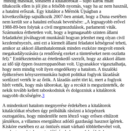
mindig másokat, sohasem a kitalátorokat – sújtó károk miatt
tiltakozók ellen is jól jön a felsőbb nyomás, vagy ha az nem használ,
a hatalmi erőszak. Egy kitalátor a Mérnök Újságban a
következőképp sajnálkozik 2007-ben amiatt, hogy a Duna esetében
nem került sor a hatalmi erőszak bevetésére: „A legnagyobb erővel
1988-89-ben folytak a civil megmozdulások, parlamenti viták.
Számunkra érthetetlen volt, hogy a legmagasabb szinten állami
feladatként jóváhagyott munkánál hogyan jelenhet meg olyan civil
kezdeményezés, ami ezt a kiemelt állami feladatot kétségessé teheti,
amikor az akkori államhatalomnak minden eszköze megvolt ennek
megakadályozására (a rendőrség ezeket a tüntetéseket nem oszlatta
fel)." Emlékeztetném az értetlenkedő szerzőt, hogy az akkori állam
az idő tájt éppen összeroppanóban volt. Ugyanakkor vigasztalhatja,
hogy nem mindig volt ilyen engedékeny a hatalom. A tiszalöki
építkezésen kényszermunkára hajtott politikai foglyok lázadását
sortűzzel verték le az őrök. A lázadás azért tört ki, mert a foglyok
hírét vették, hogy más táborokat, így a recskit is megszüntették, de
nekik tovább kellett raboskodniuk és dolgozniuk a kitalátorok
nagyobb dicsőségére.
3
A mindenkori hatalom megnyerése érdekében a kitalátorok
kitalációikat részben úgy próbálták rásózni a közpénzek
osztogatóira, hogy mindenféle nem létező vagy erősen eltúlzott
járulékos, a villamos energiához adódó gazdasági hasznot ígértek.
Kisköre esetében ez az öntözés miatt várható többletbevétel volt,