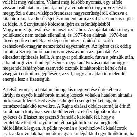
volt hát még valamire. Valami még felsőbb nyomás, egy afféle
visszautasíthatatlan ajánlat, amely a vonakodó magyar vezetést is
meggyőzi a dunai vízlépcsőrendszer nagyszerűségéről, elhozva a
kitalátoroknak a dicsőséget és mindent, ami azzal jár. Ennek is eljött
az ideje. A Szovjetunió kölcsönt ígért az erőműépítésből
Magyarországra eső rész finanszírozásához. Az ajánlatnak a magyar
politikusok nem tudtak ellenállni, és 1977-ben aláírták, 1978-ban
törvényerőre emelték a vízlépcsőrendszer építéséről szóló
csehszlovák-magyar nemzetközi egyezményt. Az ígéret csak eddig
tartott, a Szovjetunió hamarosan visszavonta az ajánlatát. Az
elkezdett építkezés leállt. A magyar politikusok, futva a pénzük után,
a hainburgi vízerőmű építésének megakadályozása miatt amúgy is
megrendeléshiányban szenvedő osztrák kitalátorokat kértek fel a
visegrádi erőmű megépítésére, azzal, hogy a majdan termelendő
energia lesz a fizetségük.
A felső nyomás, a hatalmi támogatás megnyerése érdekében a
királyi és egyéb kitalátorok mindig készek voltak a hatalom aktuális
birtokosai fülének kedvesen csilingelő csengettyűket aggatni
természetátalakító terveikre. A Rajna elzászi oldalcsatornáját érintő,
korábban a kutyának sem kellő tervét az első világháborúban
győztes és Elzászt megszerző franciák karolták fel, hogy a
területükre térített folyó mindkét partját birtokolva megfelelő
hídfőállásuk legyen. A példa nyomán a (cseh)szlovák kitalátorok
csak akkor voltak hajlandók magyar kollégáikkal együttműködni, ha