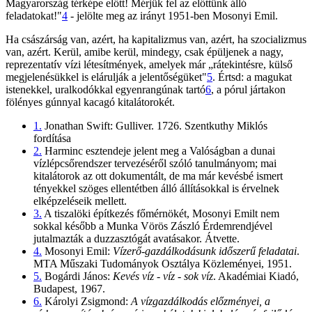
Magyarország térképe előtt! Mérjük fel az előttünk álló
feladatokat!"
4
- jelölte meg az irányt 1951-ben Mosonyi Emil.
Ha császárság van, azért, ha kapitalizmus van, azért, ha szocializmus
van, azért. Kerül, amibe kerül, mindegy, csak épüljenek a nagy,
reprezentatív vízi létesítmények, amelyek már „rátekintésre, külső
megjelenésükkel is elárulják a jelentőségüket"
5
. Értsd: a magukat
istenekkel, uralkodókkal egyenrangúnak tartó
6
, a pórul jártakon
fölényes gúnnyal kacagó kitalátorokét.
1.
Jonathan Swift: Gulliver. 1726. Szentkuthy Miklós
fordítása
2.
Harminc esztendeje jelent meg a Valóságban a dunai
vízlépcsőrendszer tervezéséről szóló tanulmányom; mai
kitalátorok az ott dokumentált, de ma már kevésbé ismert
tényekkel szöges ellentétben álló állításokkal is érvelnek
elképzeléseik mellett.
3.
A tiszalöki építkezés főmérnökét, Mosonyi Emilt nem
sokkal később a Munka Vörös Zászló Érdemrendjével
jutalmazták a duzzasztógát avatásakor. Átvette.
4.
Mosonyi Emil:
Vízerő-gazdálkodásunk időszerű feladatai
.
MTA Műszaki Tudományok Osztálya Közleményei, 1951.
5.
Bogárdi János:
Kevés víz - víz - sok víz
. Akadémiai Kiadó,
Budapest, 1967.
6.
Károlyi Zsigmond:
A vízgazdálkodás előzményei, a