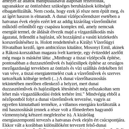
amelyet az adatok manipulálásával alaposan felsrófoltak,
ugyanakkor az öntözéshez szükséges beruházások költségét
elbagatellizálták. Nem csoda, hogy ezek jó része nem épült meg, és
az ígért haszon is elmaradt. A dunai vízlépcsőrendszer esetében a
hatvanas évek elején ezért lett az addig kizárólag vízerőműként
működő erőműből egy csapásra komplex mű, amely nemcsak
energiát termel, de áldását élvezik majd a vízgazdálkodás más
ágazatai, fellendíti a hajózást, sőt hozzájárul a vasúti közlekedés
korszerűsítéséhez is. Holott rendeltetését a Királyi Vízerőügyi
Hivatalban kezdő, igen ambiciózus kitalátor, Mosonyi Emil, akinek
a Rákosi-korszakban magasra ívelt karrierje, egy évtizeddel azelőtt
még maga is másként látta: „Minthogy a tiszai vízlépcsők építése,
pontosabban a duzzasztóművek és hajózsilipek építése az országos
mezőgazdasági tervekben az öntözés és vízi szállítás érdekében fel
van véve, a tiszai energiatermelést csak a vízerőművek és szerves
tartozékaik költsége terheli (...) A dunai vízerőhasznosítás
tekintetében merőben ellenkező a helyzet, mert dunai
duzzasztóművek és hajózsilipek létesítését még erőszakoltan sem
lehet más vízgazdálkodási érdek terhére írni." Mindvégig ebből a
nézőpontból folyt a dunai vízerőművek tervezése, vagyis az
egyetlen kimutatható termékre, a villamos energiára korlátozták a
mű hasznosítását (ennek a része volt a főmederben hagyandó
vízmennyiség kétszeri megfelezése is). A kizárólag
energiaszempontú tervezés a hatvanas évek elején ért csúcspontjára.
Ekkor vált a korábban különállóként tervezett felső-dunai