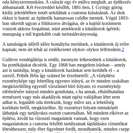
oda kényszermunkára. A császár egy év múlva meghalt, az építkezés
abbamaradt. Két évezreddel később, 1881-ben, I. György görög
király jelenlétében ismét nekiláttak a csatorna kiásásának. Az átok
ekkor is hatott: az építtetők hamarosan csődbe mentek. Végül 1893-
ban sikerült ugyan a földszoros átvágása, de a hajóút korántsem
vonzott akkora forgalmat, mint amekkorát a kitalátorok ígértek;
manapság a mű leginkább csak turistalátványosság.
A tanulságok időről időre homályba merülnek, a kitalátorok új erőre
kapnak; nem árt tehát az emlékezetet olykor–olykor felfrissíteni.
2
Gulliver vendéglátója is említi, mennyire lelkesednek a kitalátorok,
ha portékájukat dicsérik. Egy 1868 ban megjelent írásban – amely
azt is tanúsítja, hogy a kitalátorok hazánkat sem kerülték el – a
szerző, Pribék Béla így számol be érzelmeiről: „A vízépítész
eszményképe egy lehetőleg egyenes irányú, az év minden szakában
megközelítőleg egyenlő vízszínnel bíró folyam; ez eszménykép
elérhetésére irányul minden gondolata, s ha annak, elháríthatatlan
természeti vagy más akadályok miatt egész valójában létet nem
adhat is, legalább oda törekszik, hogy műve azt, a lehetőség
korlátain belől, megközelítse. Ily eszményi folyam mintaképét
láthatjuk egy tartályokra osztott csatornában. Mi mindent elkövet az
építész, kivált ha vízosztó magaslatok vannak, hogy ezen
magaslatokon a csatorna felsőbb tartályainak táplálására víztartókat
létesíthessen; mily éber figyelmet fordít, mondhatnók, minden csepp