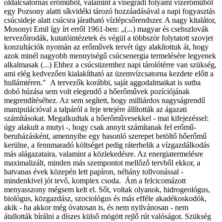
oldalcsatornás erőműből, valamint a visegrádi folyami vízerőműből
egy Pozsony alatti síkvidéki tározó hozzáadásával a napi fogyasztás
csúcsideje alatt csúcsra járatható vízlépcsőrendszer. A nagy kitalátor,
Mosonyi Emil így írt erről 1961-ben: „(...) magyar és csehszlovák
tervezőirodák, kutatóintézetek és végül a többször folytatott szovjet
konzultációk nyomán az erőművek tervét úgy alakítottuk át, hogy
azok minél nagyobb mennyiségű csúcsenergia termelésére legyenek
alkalmasak (...) Ehhez a csúcsüzemhez napi tárolótérre van szükség,
ami elég kedvezően kialakítható az üzemvízcsatorna kezdete előtt a
hullámtéren." A tervezők korábbi, saját aggodalmaikat is sutba
dobó húzása sem volt elegendő a hőerőművek pozíciójának
megrendítéséhez. Az sem segített, hogy milliárdos nagyságrendű
manipulációval a talpáról a feje tetejére állították az ágazati
számításokat. Megalkudtak a hőerőművesekkel - mai kifejezéssel:
úgy alakult a mutyi -, hogy csak annyit számítanak fel erőmű-
beruházásként, amennyibe egy hasonló szerepet betöltő hőerőmű
kerülne, a fennmaradó költséget pedig ráterhelik a vízgazdálkodás
más alágazataira, valamint a közlekedésre. Az energiatermelésre
maximalizált, minden más szempontot mellőző tervből ekkor, a
hatvanas évek közepén lett papíron, néhány tollvonással -
mindenkivel jót tevő, komplex csoda. Ám a felcicomázott
menyasszony mégsem kelt el. Sőt, voltak olyanok, hidrogeológus,
biológus, közgazdász, szociológus és más efféle akadékoskodók,
akik - ha akkor még óvatosan is, és nem nyilvánosan - nem
átallották bírálni a díszes külső mögött rejlő rút valóságot. Szükség