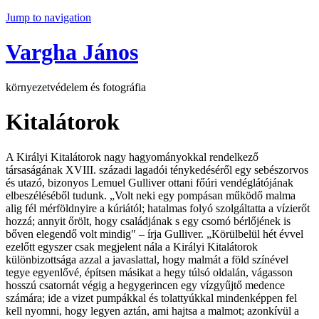
Jump to navigation
Vargha János
környezetvédelem és fotográfia
Kitalátorok
A Királyi Kitalátorok nagy hagyományokkal rendelkező
társaságának XVIII. századi lagadói ténykedéséről egy sebészorvos
és utazó, bizonyos Lemuel Gulliver ottani főúri vendéglátójának
elbeszéléséből tudunk. „Volt neki egy pompásan működő malma
alig fél mérföldnyire a kúriától; hatalmas folyó szolgáltatta a vízierőt
hozzá; annyit őrölt, hogy családjának s egy csomó bérlőjének is
bőven elegendő volt mindig" – írja Gulliver. „Körülbelül hét évvel
ezelőtt egyszer csak megjelent nála a Királyi Kitalátorok
különbizottsága azzal a javaslattal, hogy malmát a föld színével
tegye egyenlővé, építsen másikat a hegy túlsó oldalán, vágasson
hosszú csatornát végig a hegygerincen egy vízgyűjtő medence
számára; ide a vizet pumpákkal és tolattyúkkal mindenképpen fel
kell nyomni, hogy legyen aztán, ami hajtsa a malmot; azonkívül a