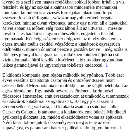
levegő és a szél ilyen magas régiókban sokkal jobban irritálja a víz
felszínét, és így az sokkal alkalmasabb mindenféle mechanikai
munkára; különben is a vízesés formájában alázuhanó folyó
százszor kisebb térfogattal, százszor nagyobb erővel forgatja a
kerekeket, mint az olyan víztömeg, amely egy nívón áll a lapátokkal.
Mivel abban az időben elég rossz lábon állt az udvarral – mesélte
tovább –, és barátai is nagyon rábeszélték, engedett a felsőbb
nyomásnak. Két évig száz ember dolgozott az új vízműveken; az
egész munka totális csőddel végződött; a kitalátorok egyszerűen
odébbálltak, minden ódiumot persze a gazdára kenve – még azóta is
fölényes gúnnyal kacagnak rajta, miközben minden útjukba eső
vízimalomnál elölről kezdik a kísérletet, a biztos siker ugyanolyan
lelkes garanciájával és ugyanolyan tökéletes kudarccal."
1
E különös kompánia igen régóta működik bolygónkon. Több ezer
évvel ezelőtt a kitalátorok csatornái és öntözőrendszerei miatt
szikesedtek el Mezopotámia termőföldjei, amibe végül belebukott az
egész birodalom. Egy másik nevezetes történet a korinthoszi
földszoros átmetszése, amit évszázadokon át uralkodók, türannoszok
és császárok kitalátorai szorgalmaztak. Bár egy jóslat szerint
szerencsétlenség várt arra, aki ki akarta ásatni a csatornát, Julius
Caesar és Caligula is támogatta a kitalátorok eme ötletét. Mindkettő
gyilkosság áldozata lett, mielőtt elkezdődhetett volna az építkezés.
Néró kicsit többre jutott: ő személyesen meg is tette az első
kapavágást, és parancsára hatezer galileai zsidó foglyot hurcoltak