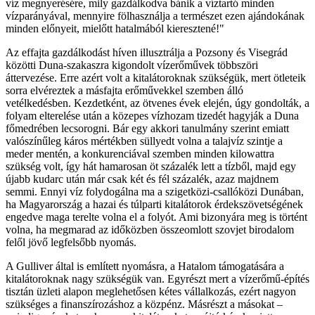
víz megnyerésére, mily gazdálkodva bánik a víztartó minden
vízparányával, mennyire fölhasználja a természet ezen ajándokának
minden előnyeit, mielőtt hatalmából kieresztené!"
Az effajta gazdálkodást híven illusztrálja a Pozsony és Visegrád
közötti Duna-szakaszra kigondolt vízerőművek többszöri
áttervezése. Erre azért volt a kitalátoroknak szükségük, mert ötleteik
sorra elvéreztek a másfajta erőművekkel szemben álló
vetélkedésben. Kezdetként, az ötvenes évek elején, úgy gondolták, a
folyam elterelése után a közepes vízhozam tizedét hagyják a Duna
főmedrében lecsorogni. Bár egy akkori tanulmány szerint emiatt
valószínűleg káros mértékben süllyedt volna a talajvíz szintje a
meder mentén, a konkurenciával szemben minden kilowattra
szükség volt, így hát hamarosan öt százalék lett a tízből, majd egy
újabb kudarc után már csak két és fél százalék, azaz majdnem
semmi. Ennyi víz folydogálna ma a szigetközi-csallóközi Dunában,
ha Magyarország a hazai és túlparti kitalátorok érdekszövetségének
engedve maga terelte volna el a folyót. Ami bizonyára meg is történt
volna, ha megmarad az időközben összeomlott szovjet birodalom
felől jövő legfelsőbb nyomás.
A Gulliver által is említett nyomásra, a Hatalom támogatására a
kitalátoroknak nagy szükségük van. Egyrészt mert a vízerőmű-építés
tisztán üzleti alapon meglehetősen kétes vállalkozás, ezért nagyon
szükséges a finanszírozáshoz a közpénz. Másrészt a másokat –