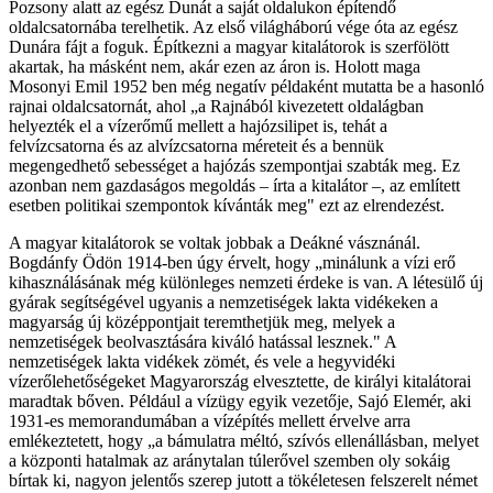
Pozsony alatt az egész Dunát a saját oldalukon építendő
oldalcsatornába terelhetik. Az első világháború vége óta az egész
Dunára fájt a foguk. Építkezni a magyar kitalátorok is szerfölött
akartak, ha másként nem, akár ezen az áron is. Holott maga
Mosonyi Emil 1952 ben még negatív példaként mutatta be a hasonló
rajnai oldalcsatornát, ahol „a Rajnából kivezetett oldalágban
helyezték el a vízerőmű mellett a hajózsilipet is, tehát a
felvízcsatorna és az alvízcsatorna méreteit és a bennük
megengedhető sebességet a hajózás szempontjai szabták meg. Ez
azonban nem gazdaságos megoldás – írta a kitalátor –, az említett
esetben politikai szempontok kívánták meg" ezt az elrendezést.
A magyar kitalátorok se voltak jobbak a Deákné vásznánál.
Bogdánfy Ödön 1914-ben úgy érvelt, hogy „minálunk a vízi erő
kihasználásának még különleges nemzeti érdeke is van. A létesülő új
gyárak segítségével ugyanis a nemzetiségek lakta vidékeken a
magyarság új középpontjait teremthetjük meg, melyek a
nemzetiségek beolvasztására kiváló hatással lesznek." A
nemzetiségek lakta vidékek zömét, és vele a hegyvidéki
vízerőlehetőségeket Magyarország elvesztette, de királyi kitalátorai
maradtak bőven. Például a vízügy egyik vezetője, Sajó Elemér, aki
1931-es memorandumában a vízépítés mellett érvelve arra
emlékeztetett, hogy „a bámulatra méltó, szívós ellenállásban, melyet
a központi hatalmak az aránytalan túlerővel szemben oly sokáig
bírtak ki, nagyon jelentős szerep jutott a tökéletesen felszerelt német