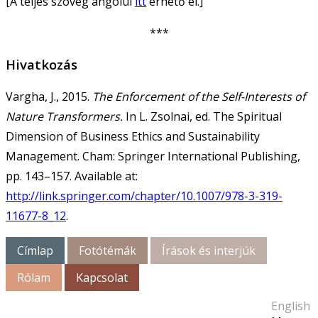
[A teljes szöveg angolul
itt
érhető el.]
***
Hivatkozás
Vargha, J., 2015.
The Enforcement of the Self-Interests of
Nature Transformers.
In L. Zsolnai, ed. The Spiritual
Dimension of Business Ethics and Sustainability
Management. Cham: Springer International Publishing,
pp. 143–157. Available at:
http://link.springer.com/chapter/10.1007/978-3-319-
11677-8_12
.
Címlap
Fotótémák
Írások és interjúk
Rólam
Kapcsolat
English