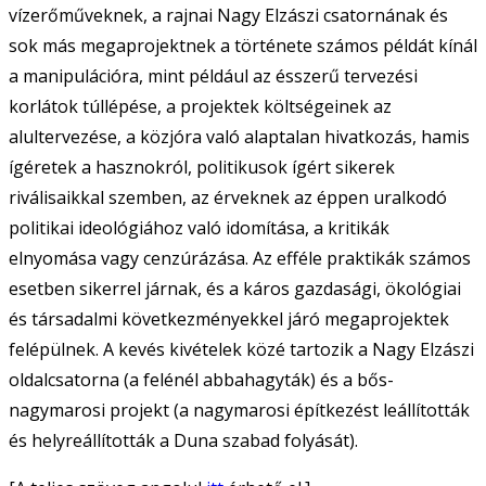
vízerőműveknek, a rajnai Nagy Elzászi csatornának és
sok más megaprojektnek a története számos példát kínál
a manipulációra, mint például az ésszerű tervezési
korlátok túllépése, a projektek költségeinek az
alultervezése, a közjóra való alaptalan hivatkozás, hamis
ígéretek a hasznokról, politikusok ígért sikerek
riválisaikkal szemben, az érveknek az éppen uralkodó
politikai ideológiához való idomítása, a kritikák
elnyomása vagy cenzúrázása. Az efféle praktikák számos
esetben sikerrel járnak, és a káros gazdasági, ökológiai
és társadalmi következményekkel járó megaprojektek
felépülnek. A kevés kivételek közé tartozik a Nagy Elzászi
oldalcsatorna (a felénél abbahagyták) és a bős-
nagymarosi projekt (a nagymarosi építkezést leállították
és helyreállították a Duna szabad folyását).