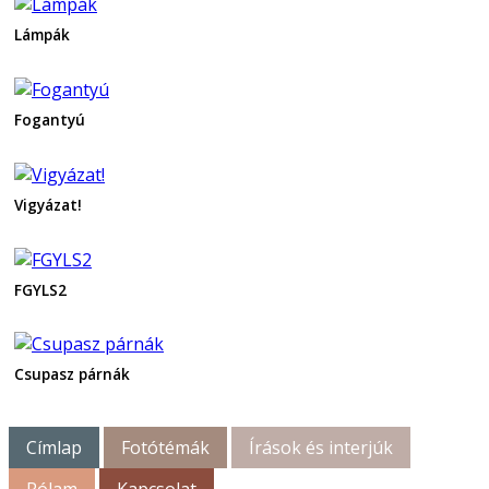
Lámpák
Fogantyú
Vigyázat!
FGYLS2
Csupasz párnák
Címlap
Fotótémák
Írások és interjúk