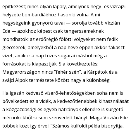
építkezést; nincs olyan lapály, amelynek hegy- és vízrajzi
helyzete Lombardiáéhoz hasonló volna. A mi
hegységeink gyönyörű tavai — sorolja tovább Viczián
Ede — azokhoz képest csak tengerszemeknek
mondhatók; az erdőrégió fölötti völgyeket nem fedik
gleccserek, amelyekből a nap heve éppen akkor fakaszt
vizet, amikor a nap tüzes sugarai máshol még a
forrásokat is kiapasztják. S a következtetés:
Magyarországon nincs "fehér szén", a Kárpátok és a
svájci Alpok természete között nagy a különbség.
Ha igazán kedvező vízerő-lehetőségekben soha nem is
bővelkedett ez a vidék, a kedvezőtlenebbek kihasználását
a közgazdasági és egyéb hátrányok ellenére is sürgető
mérnökökből sosem szenvedett hiányt. Maga Viczián Ede
többek közt így érvel: "Számos külföldi példa bizonyítja,