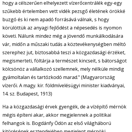
hogy a célszerűen elhelyezett vízerőcentrálék egy-egy
szűkebb értelemben vett vidék pezsgő életének örökké
buzgó és ki nem apadó forrásává válnak, s hogy
körülöttük az anyagi fejlődést a népesedés is nyomon
követi. Nálunk mindez még a jövendő munkálkodására
vár, midőn a műszaki tudás a köztevékenységben méltó
szerephez jut, biztosabbá teszi a közgazdasági érzéket,
megismerteti, föltárja a természet kincseit, s bátorságot
kölcsönöz a vállalkozó szellemnek, mely nélküle mindig
gyámoltalan és tartózkodó marad." (Magyarország
vízerői. A magy. kir. földmívelésügyi minister kiadványai,
14. sz. Budapest, 1913)
Ha a közgazdasági érvek gyengék, de a vízépítő mérnök
mégis építeni akar, akkor megjelennek a politikai
felhangok is. Bogdánfy Ödön az első világháború
kitörésének esztendejében megjelent mérnöki