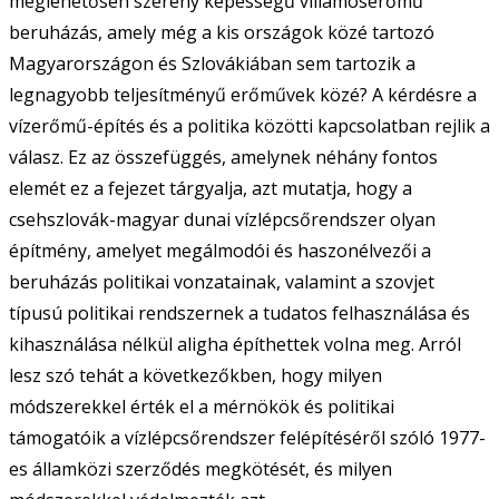
meglehetősen szerény képességű villamoserőmű
beruházás, amely még a kis országok közé tartozó
Magyarországon és Szlovákiában sem tartozik a
legnagyobb teljesítményű erőművek közé? A kérdésre a
vízerőmű-építés és a politika közötti kapcsolatban rejlik a
válasz. Ez az összefüggés, amelynek néhány fontos
elemét ez a fejezet tárgyalja, azt mutatja, hogy a
csehszlovák-magyar dunai vízlépcsőrendszer olyan
építmény, amelyet megálmodói és haszonélvezői a
beruházás politikai vonzatainak, valamint a szovjet
típusú politikai rendszernek a tudatos felhasználása és
kihasználása nélkül aligha építhettek volna meg. Arról
lesz szó tehát a következőkben, hogy milyen
módszerekkel érték el a mérnökök és politikai
támogatóik a vízlépcsőrendszer felépítéséről szóló 1977-
es államközi szerződés megkötését, és milyen