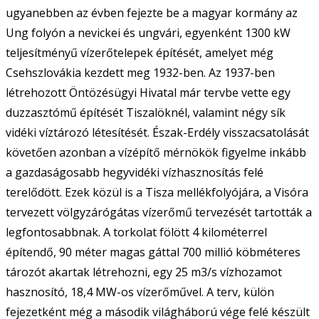
ugyanebben az évben fejezte be a magyar kormány az
Ung folyón a nevickei és ungvári, egyenként 1300 kW
teljesítményű vízerőtelepek építését, amelyet még
Csehszlovákia kezdett meg 1932-ben. Az 1937-ben
létrehozott Öntözésügyi Hivatal már tervbe vette egy
duzzasztómű építését Tiszalöknél, valamint négy sík
vidéki víztározó létesítését. Észak-Erdély visszacsatolását
követően azonban a vízépítő mérnökök figyelme inkább
a gazdaságosabb hegyvidéki vízhasznosítás felé
terelődött. Ezek közül is a Tisza mellékfolyójára, a Visóra
tervezett völgyzárógátas vízerőmű tervezését tartották a
legfontosabbnak. A torkolat fölött 4 kilométerrel
építendő, 90 méter magas gáttal 700 millió köbméteres
tározót akartak létrehozni, egy 25 m3/s vízhozamot
hasznosító, 18,4 MW-os vízerőművel. A terv, külön
fejezetként még a második világháború vége felé készült