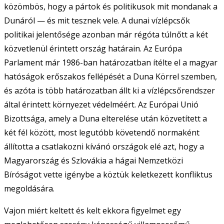
közömbös, hogy a pártok és politikusok mit mondanak a
Dunáról — és mit tesznek vele. A dunai vízlépcsők
politikai jelentősége azonban már régóta túlnőtt a két
közvetlenül érintett ország határain. Az Európa
Parlament már 1986-ban határozatban ítélte el a magyar
hatóságok erőszakos fellépését a Duna Körrel szemben,
és azóta is több határozatban állt ki a vízlépcsőrendszer
által érintett környezet védelméért. Az Európai Unió
Bizottsága, amely a Duna elterelése után közvetített a
két fél között, most legutóbb követendő normaként
állította a csatlakozni kívánó országok elé azt, hogy a
Magyarország és Szlovákia a hágai Nemzetközi
Bíróságot vette igénybe a köztük keletkezett konfliktus
megoldására.
Vajon miért keltett és kelt ekkora figyelmet egy