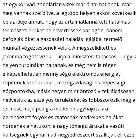
az egykor vad, zabolátlan vizek már ártalmatlanok, már
meg vannak szelídítve, a legtöbb helyen akkor következik
be az ideje annak, hogy az ártalmatlanná tett hatalmas
természeti erőket ne hevertessék parlagon, hanem
befogják őket a gazdasági haladás igájába, termelő
munkát végeztessenek velük. A megszelídített és
járomba fogott vizek — írja a miniszteri tanácsos — egyik
helyen turbinákat hajtanak, és még nem is régen
elképzelhetetlen mennyiségű elektromos energiát
röpítenek szét az ipari, mezőgazdasági és népességi
gócpontokba, másik helyen mint öntöző vizek áldásosan
nedvesítik az aszályos területeket és többszörözik meg a
termést, majd pedig a modern nagyhajózásra
berendezett folyók és csatornák medreiben hajókat
hordanak a hátukon, a nagy tömegű árukat a vasúti
költségnek egyharmad-negyedrészéért szállítják el, ezzel