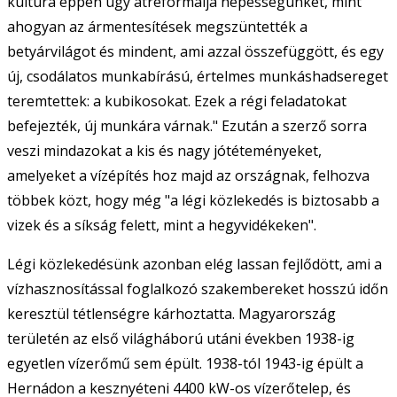
kultúra éppen úgy átreformálja népességünket, mint
ahogyan az ármentesítések megszüntették a
betyárvilágot és mindent, ami azzal összefüggött, és egy
új, csodálatos munkabírású, értelmes munkáshadsereget
teremtettek: a kubikosokat. Ezek a régi feladatokat
befejezték, új munkára várnak." Ezután a szerző sorra
veszi mindazokat a kis és nagy jótéteményeket,
amelyeket a vízépítés hoz majd az országnak, felhozva
többek közt, hogy még "a légi közlekedés is biztosabb a
vizek és a síkság felett, mint a hegyvidékeken".
Légi közlekedésünk azonban elég lassan fejlődött, ami a
vízhasznosítással foglalkozó szakembereket hosszú időn
keresztül tétlenségre kárhoztatta. Magyarország
területén az első világháború utáni években 1938-ig
egyetlen vízerőmű sem épült. 1938-tól 1943-ig épült a
Hernádon a kesznyéteni 4400 kW-os vízerőtelep, és