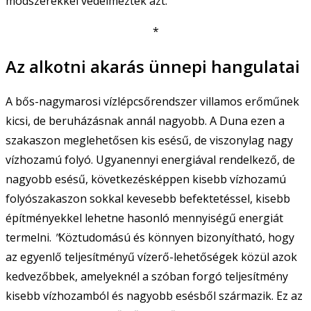
módszerekkel védelmezték azt.
*
Az alkotni akarás ünnepi hangulatai
A bős-nagymarosi vízlépcsőrendszer villamos erőműnek
kicsi, de beruházásnak annál nagyobb. A Duna ezen a
szakaszon meglehetősen kis esésű, de viszonylag nagy
vízhozamú folyó. Ugyanennyi energiával rendelkező, de
nagyobb esésű, következésképpen kisebb vízhozamú
folyószakaszon sokkal kevesebb befektetéssel, kisebb
építményekkel lehetne hasonló mennyiségű energiát
termelni.
"
Köztudomású és könnyen bizonyítható, hogy
az egyenlő teljesítményű vízerő-lehetőségek közül azok
kedvezőbbek, amelyeknél a szóban forgó teljesítmény
kisebb vízhozamból és nagyobb esésből származik. Ez az