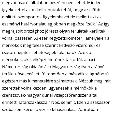
megvonásáról általában beszélni nem lehet. Minden
igyekezettel azon kell lennünk tehát, hogy az előbb
említett szempontok figyelembevétele mellett ezt az
eszményi határvonalat legjobban megközelítsük." Az így
megrajzolt országhoz jórészt olyan területek kerültek
volna (összesen 53 ezer négyzetkilométer), amelyeken a
mérnökök megítélése szerint kedvező vízerőmű- és
csatornaépítési lehetőségek találhatók. Azok a
mérnökök, akik elképzelhetőnek tartották a náci
Németország oldalán álló Magyarország ilyen arányú
területnövekedését, föltehetően a második világháború
egészen más kimenetelére számítottak. Nézzük meg, mit
szerettek volna kezdeni ugyanezek a mérnökök a
csehszlovák-magyar dunai vízlépcsőrendszer által
érintett határszakasszal? Nos, semmit. Ezen a szakaszon
szóba sem került a vízerő kihasználása. Az iratban