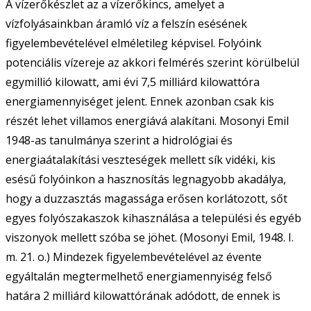
A vízerőkészlet az a vízerőkincs, amelyet a
vízfolyásainkban áramló víz a felszín esésének
figyelembevételével elméletileg képvisel. Folyóink
potenciális vízereje az akkori felmérés szerint körülbelül
egymillió kilowatt, ami évi 7,5 milliárd kilowattóra
energiamennyiséget jelent. Ennek azonban csak kis
részét lehet villamos energiává alakítani. Mosonyi Emil
1948-as tanulmánya szerint a hidrológiai és
energiaátalakítási veszteségek mellett sík vidéki, kis
esésű folyóinkon a hasznosítás legnagyobb akadálya,
hogy a duzzasztás magassága erősen korlátozott, sőt
egyes folyószakaszok kihasználása a települési és egyéb
viszonyok mellett szóba se jöhet. (Mosonyi Emil, 1948. I.
m. 21. o.) Mindezek figyelembevételével az évente
egyáltalán megtermelhető energiamennyiség felső
határa 2 milliárd kilowattórának adódott, de ennek is