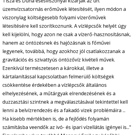
Tisza és Duna esésviszonyai kizárják az ún.
üzemvízcsatornás erőművek létesítését, ilyen módon a
viszonylag költségesebb folyami vízerőművek
létesítésére kell szorítkoznunk. A vízlépcsők helyét úgy
kell kijelölni, hogy azon ne csak a vízerő-hasznosításnak,
hanem az öntözésnek és hajózásnak is főművei
legyenek, továbbá, hogy azokhoz jól csatlakozzanak a
gravitációs és szivattyús öntözővíz kivételi művek.
Ezenkívül természetesen a károkkal, illetve a
kártalanítással kapcsolatban felmerülő költségek
csökkentése érdekében a vízlépcsők általános
elhelyezésének, a műtárgyak elrendezésének és a
duzzasztási szintnek a megválasztásával tekintettel kell
lenni a belvízrendezés és a fakadó vizek problémáira ...
Ha kisebb mértékben is, de a fejlődés folyamán
számításba veendők az ivó- és ipari vízellátás igényei is..."