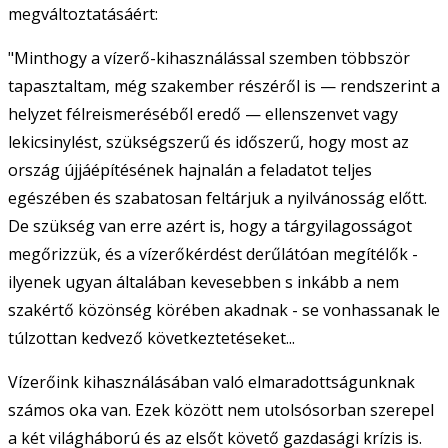
megváltoztatásáért:
"Minthogy a vízerő-kihasználással szemben többször
tapasztaltam, még szakember részéről is — rendszerint a
helyzet félreismeréséből eredő — ellenszenvet vagy
lekicsinylést, szükségszerű és időszerű, hogy most az
ország újjáépítésének hajnalán a feladatot teljes
egészében és szabatosan feltárjuk a nyilvánosság előtt.
De szükség van erre azért is, hogy a tárgyilagosságot
megőrizzük, és a vízerőkérdést derűlátóan megítélők -
ilyenek ugyan általában kevesebben s inkább a nem
szakértő közönség körében akadnak - se vonhassanak le
túlzottan kedvező következtetéseket...
Vízerőink kihasználásában való elmaradottságunknak
számos oka van. Ezek között nem utolsósorban szerepel
a két világháború és az elsőt követő gazdasági krízis is.