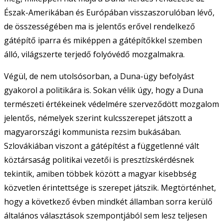
Észak-Amerikában és Európában visszaszorulóban lévő,
de összességében ma is jelentős erővel rendelkező
gátépítő iparra és miképpen a gátépítőkkel szemben
álló, világszerte terjedő folyóvédő mozgalmakra.
Végül, de nem utolsósorban, a Duna-ügy befolyást
gyakorol a politikára is. Sokan vélik úgy, hogy a Duna
természeti értékeinek védelmére szerveződött mozgalom
jelentős, némelyek szerint kulcsszerepet játszott a
magyarországi kommunista rezsim bukásában.
Szlovákiában viszont a gátépítést a függetlenné vált
köztársaság politikai vezetői is presztízskérdésnek
tekintik, amiben többek között a magyar kisebbség
közvetlen érintettsége is szerepet játszik. Megtörténhet,
hogy a következő évben mindkét államban sorra kerülő
általános választások szempontjából sem lesz teljesen