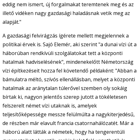
eddig nem ismert, új forgalmakat teremtenek meg és az
illető vidéken nagy gazdasági haladásnak vetik meg az
alapját."
A gazdasági felvirágzás ígérete mellett megjelennek a
politikai érvek is. Sajó Elemér, aki szerint "a dunai vízi út a
háborúban rendkívüli szolgálatokat tett a központi
hatalmak hadviselésének", mindenekelőtt Németország
vízi építkezéseit hozza fel követendő példaként: "Abban a
bámulatra méltó, szívós ellenállásban, melyet a központi
hatalmak az aránytalan túlerővel szemben oly sokáig
bírtak ki, nagyon jelentős szerep jutott a tökéletesen
felszerelt német vízi utaknak is, amelyek
teljesítőképessége messze felülmúlta a nagykiterjedésű,
de részben már elavult francia csatornahálózatét. Már a
háború alatt látták a németek, hogy ha tengerentúli