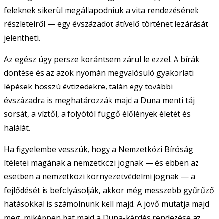
feleknek sikerül megállapodniuk a vita rendezésének
részleteiről — egy évszázadot átívelő történet lezárását
jelentheti.
Az egész ügy persze korántsem zárul le ezzel. A bírák
döntése és az azok nyomán megvalósuló gyakorlati
lépések hosszú évtizedekre, talán egy további
évszázadra is meghatározzák majd a Duna menti táj
sorsát, a víztől, a folyótól függő élőlények életét és
halálát.
Ha figyelembe vesszük, hogy a Nemzetközi Bíróság
ítéletei magának a nemzetközi jognak — és ebben az
esetben a nemzetközi környezetvédelmi jognak — a
fejlődését is befolyásolják, akkor még messzebb gyűrűző
hatásokkal is számolnunk kell majd. A jövő mutatja majd
meg, miképpen hat majd a Duna-kérdés rendezése az