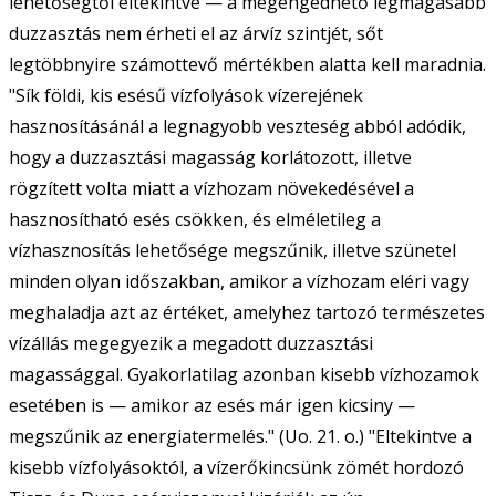
lehetőségtől eltekintve — a megengedhető legmagasabb
duzzasztás nem érheti el az árvíz szintjét, sőt
legtöbbnyire számottevő mértékben alatta kell maradnia.
"Sík földi, kis esésű vízfolyások vízerejének
hasznosításánál a legnagyobb veszteség abból adódik,
hogy a duzzasztási magasság korlátozott, illetve
rögzített volta miatt a vízhozam növekedésével a
hasznosítható esés csökken, és elméletileg a
vízhasznosítás lehetősége megszűnik, illetve szünetel
minden olyan időszakban, amikor a vízhozam eléri vagy
meghaladja azt az értéket, amelyhez tartozó természetes
vízállás megegyezik a megadott duzzasztási
magassággal. Gyakorlatilag azonban kisebb vízhozamok
esetében is — amikor az esés már igen kicsiny —
megszűnik az energiatermelés." (Uo. 21. o.) "Eltekintve a
kisebb vízfolyásoktól, a vízerőkincsünk zömét hordozó