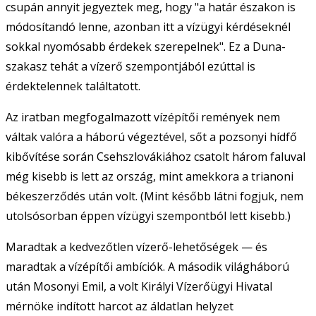
csupán annyit jegyeztek meg, hogy "a határ északon is
módosítandó lenne, azonban itt a vízügyi kérdéseknél
sokkal nyomósabb érdekek szerepelnek". Ez a Duna-
szakasz tehát a vízerő szempontjából ezúttal is
érdektelennek találtatott.
Az iratban megfogalmazott vízépítői remények nem
váltak valóra a háború végeztével, sőt a pozsonyi hídfő
kibővítése során Csehszlovákiához csatolt három faluval
még kisebb is lett az ország, mint amekkora a trianoni
békeszerződés után volt. (Mint később látni fogjuk, nem
utolsósorban éppen vízügyi szempontból lett kisebb.)
Maradtak a kedvezőtlen vízerő-lehetőségek — és
maradtak a vízépítői ambíciók. A második világháború
után Mosonyi Emil, a volt Királyi Vízerőügyi Hivatal
mérnöke indított harcot az áldatlan helyzet