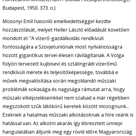
Budapest, 1950. 373. o.)
Mosonyi Emil hasonló emelkedettséggel kezdte
hozzászólását, melyet Heller László előadását követően
mondott el: "A vízerő-gazdálkodás rendkívüli
fontosságára a Szovjetuniónak most nyilvánosságra
hozott gigantikus tervei élesen rávilágítanak. A Volga
folyón tervezett kujbisevi és sztálingrádi vízerőmű
rendkívüli mérete és teljesítőképessége, továbbá e
művek megvalósítása során megoldandó műszaki
problémák sokasága és nagysága rámutat arra, hogy
műszaki elképzeléseinkkel nem szabad a már régebben
megszokott szűk látókörű keretek között mozognunk...
Ezeknek a hatalmas műszaki alkotásoknak a híre reánk is
hatással van. Az alkotni akarás így ébresztett ünnepi
hangulatában álljunk meg egy rövid időre Magyarország