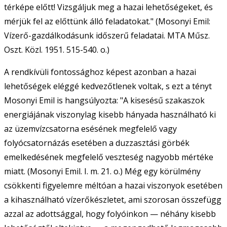
térképe előtt! Vizsgáljuk meg a hazai lehetőségeket, és
mérjük fel az előttünk álló feladatokat." (Mosonyi Emil:
Vízerő-gazdálkodásunk időszerű feladatai. MTA Műsz.
Oszt. Közl. 1951. 515-540. o.)
A rendkívüli fontossághoz képest azonban a hazai
lehetőségek eléggé kedvezőtlenek voltak, s ezt a tényt
Mosonyi Emil is hangsúlyozta: "A kisesésű szakaszok
energiájának viszonylag kisebb hányada használható ki
az üzemvízcsatorna esésének megfelelő vagy
folyócsatornázás esetében a duzzasztási görbék
emelkedésének megfelelő veszteség nagyobb mértéke
miatt. (Mosonyi Emil. I. m. 21. o.) Még egy körülmény
csökkenti figyelemre méltóan a hazai viszonyok esetében
a kihasználható vízerőkészletet, ami szorosan összefügg
azzal az adottsággal, hogy folyóinkon — néhány kisebb