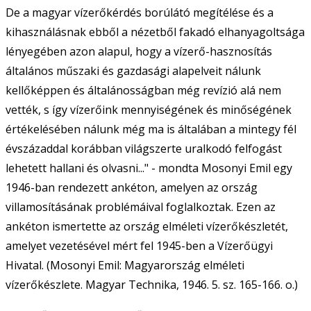
De a magyar vízerőkérdés borúlátó megítélése és a
kihasználásnak ebből a nézetből fakadó elhanyagoltsága
lényegében azon alapul, hogy a vízerő-hasznosítás
általános műszaki és gazdasági alapelveit nálunk
kellőképpen és általánosságban még revízió alá nem
vették, s így vízerőink mennyiségének és minőségének
értékelésében nálunk még ma is általában a mintegy fél
évszázaddal korábban világszerte uralkodó felfogást
lehetett hallani és olvasni..." - mondta Mosonyi Emil egy
1946-ban rendezett ankéton, amelyen az ország
villamosításának problémáival foglalkoztak. Ezen az
ankéton ismertette az ország elméleti vízerőkészletét,
amelyet vezetésével mért fel 1945-ben a Vízerőügyi
Hivatal. (Mosonyi Emil: Magyarország elméleti
vízerőkészlete. Magyar Technika, 1946. 5. sz. 165-166. o.)