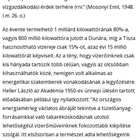
vízgazdálkodási érdek terhére írni." (Mosonyi Emil, 1948.
I.m. 26. o.)
Az évente termelhető 1 milliárd kilowattórának 80%-a,
vagyis 800 millió kilowattóra jutott a Dunára, míg a Tisza
hasznosítható vízereje csak 15%-ot, azaz évi 15 millió
kilowattórát képviselt. Az a tény, hogy vízerőinknek csak
kis hányada tartozik több célúan, vagyis az olcsóbban
kihasználhatók közé, nemigen volt alkalmas az
energetikai szakemberek vonakodásának a legyőzésére.
Heller László az Akadémia 1950-es ünnepi ülésén tartott
előadásában például így nyilatkozott: "Az országos
energiamérleg vázlatos ábráját tekintve a tüzelőanyag-
forrásainkkal való takarékoskodásnak utolsó
lehetőségéül vízerőműveinknek fokozottabb kiépítése
szolgál. Itt elsősorban a természet adta lehetőségeink