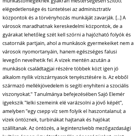
munkástömegeknek gyakran mesterségesen szított
elégedetlensége és tüntetései az adminisztratív
központok és a törvényhozás munkáját zavarják. [...] A
városok maradhatnak kereskedelmi központok, de a
gyárakat lehetőleg szét kell szórni a hajózható folyók és
csatornák partjain, ahol a munkások gyermekeiket nem a
városok nyomortanyáin, hanem egészséges falusi
levegőn nevelhetik fel. A vizek mentén azután a
munkások családtagjai részére többek közt igen jó
alkalom nyílik víziszárnyasok tenyésztésére is. Az ebből
származó mellékjövedelem is segíti enyhíteni a szociális
viszonyokat." Tanulmánya befejezésében Sajó Elemér
igyekszik "lelki szemeink elé varázsolni a jövő képét",
amelyben "egy csepp víz sem folyik el haszontalanul; a
vizek öntöznek, turbinákat hajtanak és hajókat
szállítanak. Az öntözés, a legintenzívebb mezőgazdasági