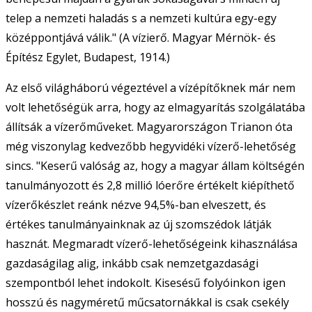
telep a nemzeti haladás s a nemzeti kultúra egy-egy
középpontjává válik." (A vízierő. Magyar Mérnök- és
Építész Egylet, Budapest, 1914.)
Az első világháború végeztével a vízépítőknek már nem
volt lehetőségük arra, hogy az elmagyarítás szolgálatába
állítsák a vízerőműveket. Magyarországon Trianon óta
még viszonylag kedvezőbb hegyvidéki vízerő-lehetőség
sincs. "Keserű valóság az, hogy a magyar állam költségén
tanulmányozott és 2,8 millió lóerőre értékelt kiépíthető
vízerőkészlet reánk nézve 94,5%-ban elveszett, és
értékes tanulmányainknak az új szomszédok látják
hasznát. Megmaradt vízerő-lehetőségeink kihasználása
gazdaságilag alig, inkább csak nemzetgazdasági
szempontból lehet indokolt. Kisesésű folyóinkon igen
hosszú és nagyméretű műcsatornákkal is csak csekély