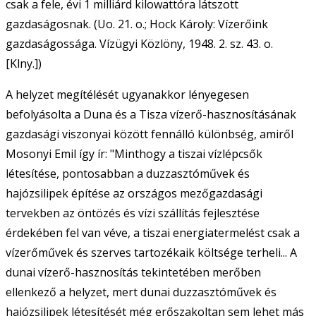
csak a fele, évi 1 milliárd kilowattóra látszott
gazdaságosnak. (Uo. 21. o.; Hock Károly: Vízerőink
gazdaságossága. Vízügyi Közlöny, 1948. 2. sz. 43. o.
[Klny.])
A helyzet megítélését ugyanakkor lényegesen
befolyásolta a Duna és a Tisza vízerő-hasznosításának
gazdasági viszonyai között fennálló különbség, amiről
Mosonyi Emil így ír: "Minthogy a tiszai vízlépcsők
létesítése, pontosabban a duzzasztóművek és
hajózsilipek építése az országos mezőgazdasági
tervekben az öntözés és vízi szállítás fejlesztése
érdekében fel van véve, a tiszai energiatermelést csak a
vízerőművek és szerves tartozékaik költsége terheli... A
dunai vízerő-hasznosítás tekintetében merőben
ellenkező a helyzet, mert dunai duzzasztóművek és
hajózsilipek létesítését még erőszakoltan sem lehet más