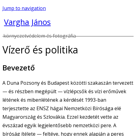
Jump to navigation
Vargha János
környezetvédelem és fotográfia
Vízerő és politika
Bevezető
A Duna Pozsony és Budapest közötti szakaszán tervezett
— és részben megépült — vízlépcsők és vízi erőművek
létének és mibenlétének a kérdését 1993-ban
terjesztette az ENSZ hágai Nemzetközi Bírósága elé
Magyarország és Szlovákia. Ezzel kezdetét vette az
évszázad egyik legjelentősebb nemzetközi pere. A
bíróság ítélete — feltéve, hogy ennek alapján a peres