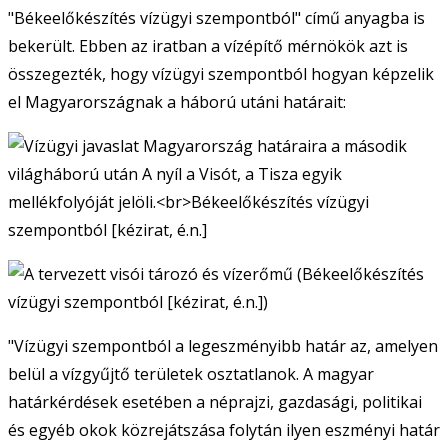
"Békeelőkészítés vízügyi szempontból" című anyagba is
bekerült. Ebben az iratban a vízépítő mérnökök azt is
összegezték, hogy vízügyi szempontból hogyan képzelik
el Magyarországnak a háború utáni határait:
"Vízügyi szempontból a legeszményibb határ az, amelyen
belül a vízgyűjtő területek osztatlanok. A magyar
határkérdések esetében a néprajzi, gazdasági, politikai
és egyéb okok közrejátszása folytán ilyen eszményi határ