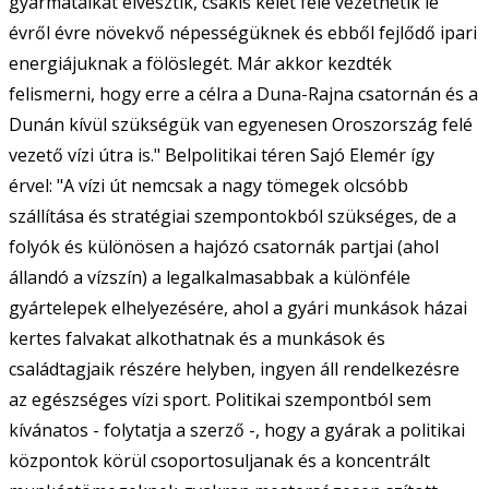
gyarmataikat elvesztik, csakis kelet felé vezethetik le
évről évre növekvő népességüknek és ebből fejlődő ipari
energiájuknak a fölöslegét. Már akkor kezdték
felismerni, hogy erre a célra a Duna-Rajna csatornán és a
Dunán kívül szükségük van egyenesen Oroszország felé
vezető vízi útra is." Belpolitikai téren Sajó Elemér így
érvel: "A vízi út nemcsak a nagy tömegek olcsóbb
szállítása és stratégiai szempontokból szükséges, de a
folyók és különösen a hajózó csatornák partjai (ahol
állandó a vízszín) a legalkalmasabbak a különféle
gyártelepek elhelyezésére, ahol a gyári munkások házai
kertes falvakat alkothatnak és a munkások és
családtagjaik részére helyben, ingyen áll rendelkezésre
az egészséges vízi sport. Politikai szempontból sem
kívánatos - folytatja a szerző -, hogy a gyárak a politikai
központok körül csoportosuljanak és a koncentrált