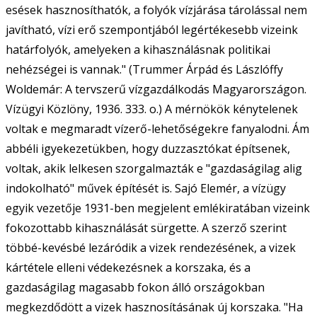
esések hasznosíthatók, a folyók vízjárása tárolással nem
javítható, vízi erő szempontjából legértékesebb vizeink
határfolyók, amelyeken a kihasználásnak politikai
nehézségei is vannak." (Trummer Árpád és Lászlóffy
Woldemár: A tervszerű vízgazdálkodás Magyarországon.
Vízügyi Közlöny, 1936. 333. o.) A mérnökök kénytelenek
voltak e megmaradt vízerő-lehetőségekre fanyalodni. Ám
abbéli igyekezetükben, hogy duzzasztókat építsenek,
voltak, akik lelkesen szorgalmazták e "gazdaságilag alig
indokolható" művek építését is. Sajó Elemér, a vízügy
egyik vezetője 1931-ben megjelent emlékiratában vizeink
fokozottabb kihasználását sürgette. A szerző szerint
többé-kevésbé lezáródik a vizek rendezésének, a vizek
kártétele elleni védekezésnek a korszaka, és a
gazdaságilag magasabb fokon álló országokban
megkezdődött a vizek hasznosításának új korszaka. "Ha