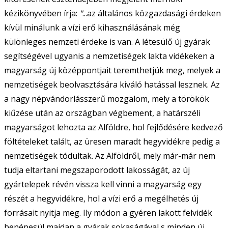
kézikönyvében írja:
"
...az általános közgazdasági érdeken
kívül minálunk a vízi erő kihasználásának még
különleges nemzeti érdeke is van. A létesülő új gyárak
segítségével ugyanis a nemzetiségek lakta vidékeken a
magyarság új középpontjait teremthetjük meg, melyek a
nemzetiségek beolvasztására kiváló hatással lesznek. Az
a nagy népvándorlásszerű mozgalom, mely a törökök
kiűzése után az országban végbement, a határszéli
magyarságot lehozta az Alföldre, hol fejlődésére kedvező
föltételeket talált, az üresen maradt hegyvidékre pedig a
nemzetiségek tódultak. Az Alföldről, mely már-már nem
tudja eltartani megszaporodott lakosságát, az új
gyártelepek révén vissza kell vinni a magyarság egy
részét a hegyvidékre, hol a vízi erő a megélhetés új
forrásait nyitja meg. Ily módon a gyéren lakott felvidék
benépesül majdan a gyárak sokaságával s minden új