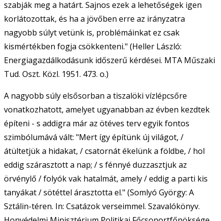
szabják meg a határt. Sajnos ezek a lehetőségek igen
korlátozottak, és ha a jövőben erre az irányzatra
nagyobb súlyt vetünk is, problémáinkat ez csak
kismértékben fogja csökkenteni." (Heller László:
Energiagazdálkodásunk időszerű kérdései. MTA Műszaki
Tud. Oszt. Közl. 1951. 473. o.)
A nagyobb súly elsősorban a tiszalöki vízlépcsőre
vonatkozhatott, amelyet ugyanabban az évben kezdtek
építeni - s addigra már az ötéves terv egyik fontos
szimbólumává vált: "Mert így építünk új világot, /
átültetjük a hidakat, / csatornát ékelünk a földbe, / hol
eddig szárasztott a nap; / s fénnyé duzzasztjuk az
örvénylő / folyók vak hatalmát, amely / eddig a parti kis
tanyákat / sötéttel árasztotta el." (Somlyó György: A
Sztálin-téren. In: Csatázok verseimmel. Szavalókönyv.
Honvédelmi Minisztérium Politikai Főcsoportfőnöksége,