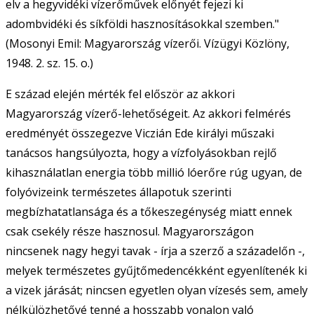
elv a hegyvidéki vízerőművek előnyét fejezi ki
adombvidéki és síkföldi hasznosításokkal szemben."
(Mosonyi Emil: Magyarország vízerői. Vízügyi Közlöny,
1948. 2. sz. 15. o.)
E század elején mérték fel először az akkori
Magyarország vízerő-lehetőségeit. Az akkori felmérés
eredményét összegezve Viczián Ede királyi műszaki
tanácsos hangsúlyozta, hogy a vízfolyásokban rejlő
kihasználatlan energia több millió lóerőre rúg ugyan, de
folyóvizeink természetes állapotuk szerinti
megbízhatatlansága és a tőkeszegénység miatt ennek
csak csekély része hasznosul. Magyarországon
nincsenek nagy hegyi tavak - írja a szerző a századelőn -,
melyek természetes gyűjtőmedencékként egyenlítenék ki
a vizek járását; nincsen egyetlen olyan vízesés sem, amely
nélkülözhetővé tenné a hosszabb vonalon való