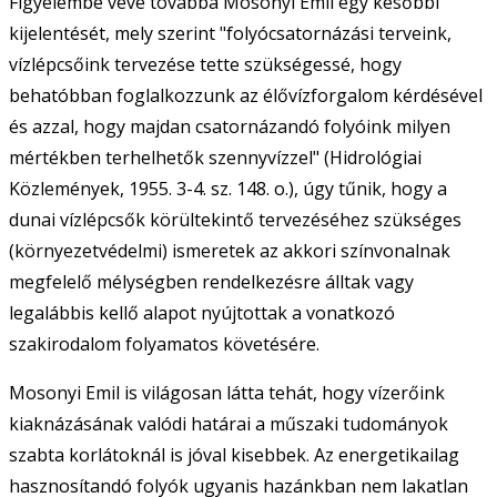
Figyelembe véve továbbá Mosonyi Emil egy későbbi
kijelentését, mely szerint "folyócsatornázási terveink,
vízlépcsőink tervezése tette szükségessé, hogy
behatóbban foglalkozzunk az élővízforgalom kérdésével
és azzal, hogy majdan csatornázandó folyóink milyen
mértékben terhelhetők szennyvízzel" (Hidrológiai
Közlemények, 1955. 3-4. sz. 148. o.), úgy tűnik, hogy a
dunai vízlépcsők körültekintő tervezéséhez szükséges
(környezetvédelmi) ismeretek az akkori színvonalnak
megfelelő mélységben rendelkezésre álltak vagy
legalábbis kellő alapot nyújtottak a vonatkozó
szakirodalom folyamatos követésére.
Mosonyi Emil is világosan látta tehát, hogy vízerőink
kiaknázásának valódi határai a műszaki tudományok
szabta korlátoknál is jóval kisebbek. Az energetikailag
hasznosítandó folyók ugyanis hazánkban nem lakatlan