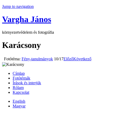
Jump to navigation
Vargha János
környezetvédelem és fotográfia
Karácsony
Fotótéma:
Fény-tanulmányok
10/17
Előző
Következő
Címlap
Fotótémák
Írások és interjúk
Rólam
Kapcsolat
English
Magyar